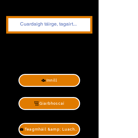
Innill
Giarbhoscaí
Teagmháil &amp; Luachan