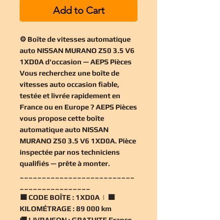
Add to Cart
⚙️ Boîte de vitesses automatique
auto NISSAN MURANO Z50 3.5 V6
1XD0A d'occasion — AEPS Pièces
Vous recherchez une
boîte de
vitesses auto occasion
fiable,
testée et livrée rapidement en
France ou en Europe ? AEPS Pièces
vous propose cette
boîte
automatique auto NISSAN
MURANO Z50 3.5 V6 1XD0A
. Pièce
inspectée par nos techniciens
qualifiés — prête à monter.
__________________________
________________
🟧
CODE BOÎTE :
1XD0A | 🟧
KILOMÉTRAGE :
89 000 km
🚚
LIVRAISON :
GRATUITE France