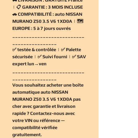
| 📋
GARANTIE :
3 MOIS INCLUSE
🚗
COMPATIBILITÉ :
auto NISSAN
MURANO Z50 3.5 V6 1XD0A | 🗺️
EUROPE :
5 à 7 jours ouvrés
__________________________
________________
✅
testée & contrôlée
| ✅
Palette
sécurisée
| ✅
Suivi fourni
| ✅
SAV
expert lun→ven
__________________________
________________
Vous souhaitez
acheter une boîte
automatique auto NISSAN
MURANO Z50 3.5 V6 1XD0A pas
cher
avec garantie et livraison
rapide ? Contactez-nous avec
votre VIN ou référence —
compatibilité vérifiée
gratuitement
.