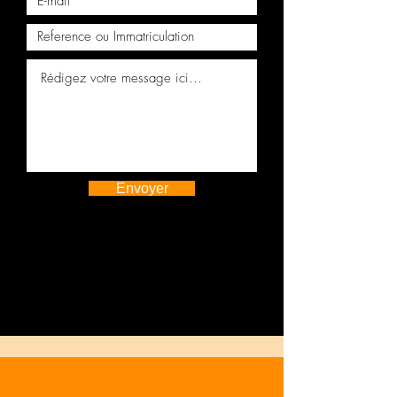
Boite de vitesses manuelle
PEUGEOT CITROEN 2.2 20GP17
Boite de vitesses manuelle
PEUGEOT CITROEN 1.2 THP
20ET29
Envoyer