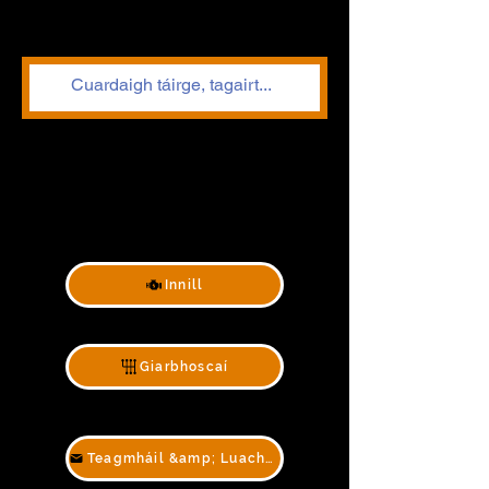
Innill
Giarbhoscaí
Teagmháil &amp; Luachan