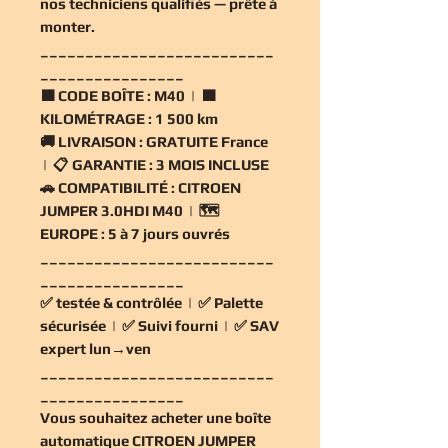
nos techniciens qualifiés — prête à
monter.
__________________________
________________
🟧
CODE BOÎTE :
M40 | 🟧
KILOMÉTRAGE :
1 500 km
🚚
LIVRAISON :
GRATUITE France
| 📋
GARANTIE :
3 MOIS INCLUSE
🚗
COMPATIBILITÉ :
CITROEN
JUMPER 3.0HDI M40 | 🗺️
EUROPE :
5 à 7 jours ouvrés
__________________________
________________
✅
testée & contrôlée
| ✅
Palette
sécurisée
| ✅
Suivi fourni
| ✅
SAV
expert lun→ven
__________________________
________________
Vous souhaitez
acheter une boîte
automatique CITROEN JUMPER