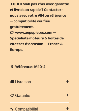
3.0HDI M40 pas cher
avec garantie
et livraison rapide ? Contactez-
nous avec votre VIN ou référence
— compatibilité vérifiée
gratuitement
.
👉
www.aepspieces.com
—
Spécialiste moteurs & boîtes de
vitesses d'occasion — France &
Europe.
🔖 Référence : M40-2
🚚 Livraison
Livraison
gratuite en France
📋 Garantie
métropolitaine
— expédition
sécurisée sur palette cerclée sous
Boîte de vitesses vendue avec
24-48h.
Europe
: 5 à 7 jours ouvrés
🔧 Compatibilité
garantie 3 mois incluse
. Pièce