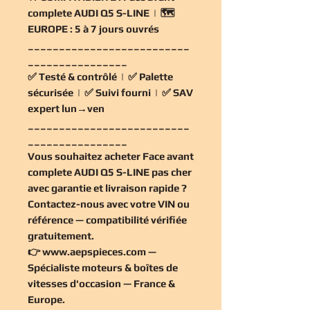
complete AUDI Q5 S-LINE | 🗺️
EUROPE :
5 à 7 jours ouvrés
__________________________
________________
✅
Testé & contrôlé
| ✅
Palette
sécurisée
| ✅
Suivi fourni
| ✅
SAV
expert lun→ven
__________________________
________________
Vous souhaitez
acheter Face avant
complete AUDI Q5 S-LINE pas cher
avec garantie et livraison rapide ?
Contactez-nous avec votre VIN ou
référence — compatibilité vérifiée
gratuitement
.
👉
www.aepspieces.com
—
Spécialiste moteurs & boîtes de
vitesses d'occasion — France &
Europe.