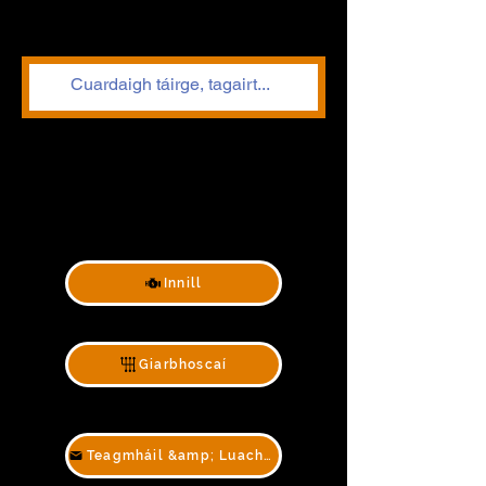
Innill
Giarbhoscaí
Teagmháil &amp; Luachan