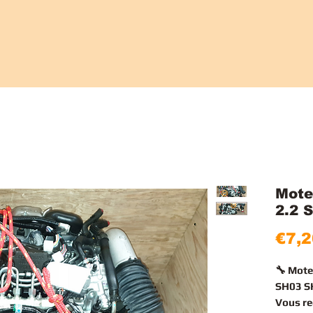
Mote
2.2 
€7,2
🔧 Mote
SH03 SH
Vous r