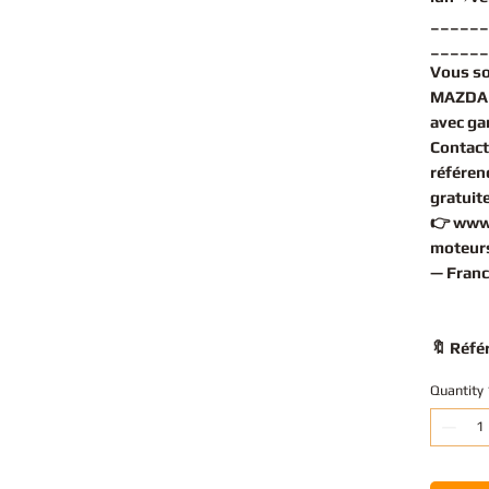
______
______
Vous s
MAZDA 
avec gar
Contact
référen
gratuit
👉
www
moteurs
— Franc
🔖 Réfé
Quantity