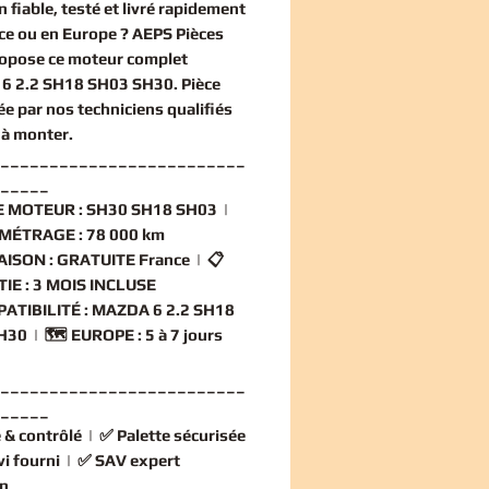
n
fiable, testé et livré rapidement
ce ou en Europe ? AEPS Pièces
ropose ce
moteur complet
6 2.2 SH18 SH03 SH30
. Pièce
ée par nos techniciens qualifiés
 à monter.
_________________________
_____
 MOTEUR :
SH30 SH18 SH03 |
MÉTRAGE :
78 000 km
AISON :
GRATUITE France | 📋
IE :
3 MOIS INCLUSE
ATIBILITÉ :
MAZDA 6 2.2 SH18
H30 | 🗺️
EUROPE :
5 à 7 jours
_________________________
_____
 & contrôlé
| ✅
Palette sécurisée
vi fourni
| ✅
SAV expert
n