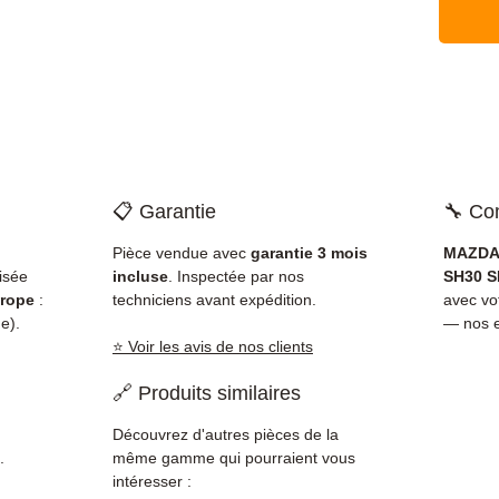
📋 Garantie
🔧 Com
Pièce vendue avec
garantie 3 mois
MAZDA 
isée
incluse
. Inspectée par nos
SH30 S
rope
:
techniciens avant expédition.
avec v
e).
— nos e
⭐ Voir les avis de nos clients
🔗 Produits similaires
Découvrez d'autres pièces de la
.
même gamme qui pourraient vous
intéresser :