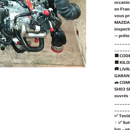
occasio
en Fran
vous p
MAZDA 
inspect
— prête
______
______
🟧
CODE
🟧
KILO
🚚
LIVR
GARANT
🚗
COMP
SH03 S
ouvrés
______
______
✅
Testé
| ✅
Sui
lun→ve