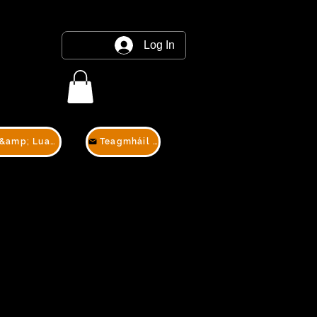
Log In
Teagmháil &amp; Luachan
Teagmháil &amp; Luachan