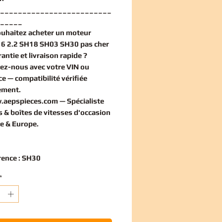
_________________________
_____
ouhaitez
acheter un moteur
6 2.2 SH18 SH03 SH30 pas cher
antie et livraison rapide ?
ez-nous avec votre VIN ou
ce — compatibilité vérifiée
ement
.
.aepspieces.com
— Spécialiste
 & boîtes de vitesses d'occasion
e & Europe.
rence : SH30
*