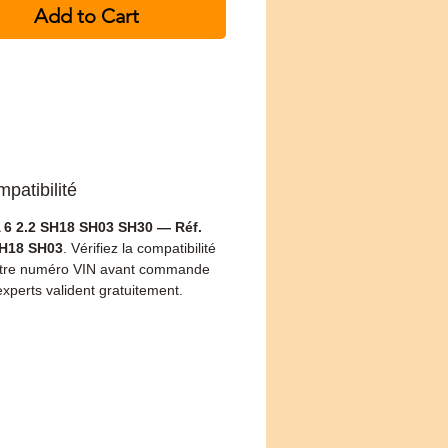
Add to Cart
patibilité
6 2.2 SH18 SH03 SH30 — Réf.
H18 SH03
. Vérifiez la compatibilité
otre numéro VIN avant commande
xperts valident gratuitement.