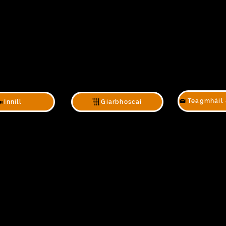
Innill
Giarbhoscaí