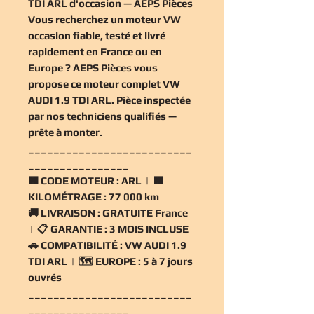
TDI ARL d'occasion — AEPS Pièces
Vous recherchez un
moteur VW
occasion
fiable, testé et livré
rapidement en France ou en
Europe ? AEPS Pièces vous
propose ce
moteur complet VW
AUDI 1.9 TDI ARL
. Pièce inspectée
par nos techniciens qualifiés —
prête à monter.
__________________________
________________
🟧
CODE MOTEUR :
ARL | 🟧
KILOMÉTRAGE :
77 000 km
🚚
LIVRAISON :
GRATUITE France
| 📋
GARANTIE :
3 MOIS INCLUSE
🚗
COMPATIBILITÉ :
VW AUDI 1.9
TDI ARL | 🗺️
EUROPE :
5 à 7 jours
ouvrés
__________________________
________________