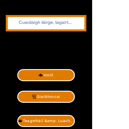
Innill
Giarbhoscaí
Teagmháil &amp; Luachan