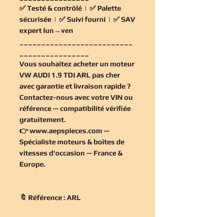
✅
Testé & contrôlé
| ✅
Palette
sécurisée
| ✅
Suivi fourni
| ✅
SAV
expert lun→ven
__________________________
________________
Vous souhaitez
acheter un moteur
VW AUDI 1.9 TDI ARL pas cher
avec garantie et livraison rapide ?
Contactez-nous avec votre VIN ou
référence — compatibilité vérifiée
gratuitement
.
👉
www.aepspieces.com
—
Spécialiste moteurs & boîtes de
vitesses d'occasion — France &
Europe.
🔖 Référence : ARL