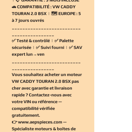
🚗
COMPATIBILITÉ :
VW CADDY
TOURAN 2.0 BSX | 🗺️
EUROPE :
5
à 7 jours ouvrés
__________________________
________________
✅
Testé & contrôlé
| ✅
Palette
sécurisée
| ✅
Suivi fourni
| ✅
SAV
expert lun→ven
__________________________
________________
Vous souhaitez
acheter un moteur
VW CADDY TOURAN 2.0 BSX pas
cher
avec garantie et livraison
rapide ? Contactez-nous avec
votre VIN ou référence —
compatibilité vérifiée
gratuitement
.
👉
www.aepspieces.com
—
Spécialiste moteurs & boîtes de