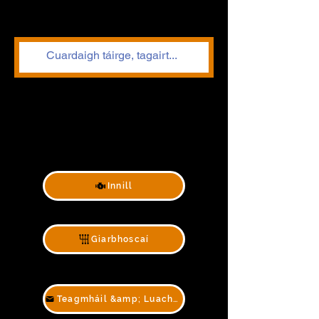
Innill
Giarbhoscaí
Teagmháil &amp; Luachan