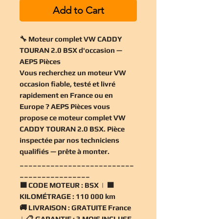
Add to Cart
🔧 Moteur complet VW CADDY
TOURAN 2.0 BSX d'occasion —
AEPS Pièces
Vous recherchez un
moteur VW
occasion
fiable, testé et livré
rapidement en France ou en
Europe ? AEPS Pièces vous
propose ce
moteur complet VW
CADDY TOURAN 2.0 BSX
. Pièce
inspectée par nos techniciens
qualifiés — prête à monter.
__________________________
________________
🟧
CODE MOTEUR :
BSX | 🟧
KILOMÉTRAGE :
110 000 km
🚚
LIVRAISON :
GRATUITE France
| 📋
GARANTIE :
3 MOIS INCLUSE