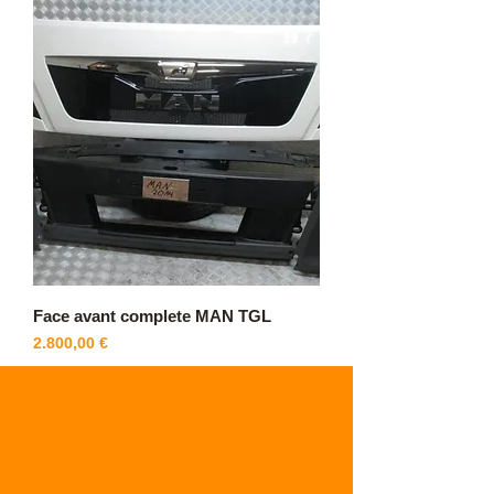
Face avant complete MAN TGL
Cijena
2.800,00 €