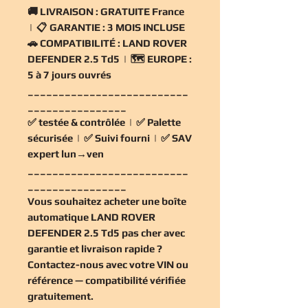
🚚
LIVRAISON :
GRATUITE France
| 📋
GARANTIE :
3 MOIS INCLUSE
🚗
COMPATIBILITÉ :
LAND ROVER
DEFENDER 2.5 Td5 | 🗺️
EUROPE :
5 à 7 jours ouvrés
__________________________
________________
✅
testée & contrôlée
| ✅
Palette
sécurisée
| ✅
Suivi fourni
| ✅
SAV
expert lun→ven
__________________________
________________
Vous souhaitez
acheter une boîte
automatique LAND ROVER
DEFENDER 2.5 Td5 pas cher
avec
garantie et livraison rapide ?
Contactez-nous avec votre VIN ou
référence — compatibilité vérifiée
gratuitement
.