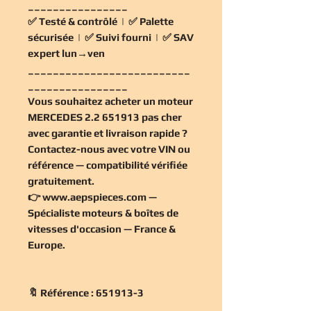
________________
✅
Testé & contrôlé
| ✅
Palette
sécurisée
| ✅
Suivi fourni
| ✅
SAV
expert lun→ven
__________________________
________________
Vous souhaitez
acheter un moteur
MERCEDES 2.2 651913 pas cher
avec garantie et livraison rapide ?
Contactez-nous avec votre VIN ou
référence — compatibilité vérifiée
gratuitement
.
👉
www.aepspieces.com
—
Spécialiste moteurs & boîtes de
vitesses d'occasion — France &
Europe.
🔖 Référence : 651913-3