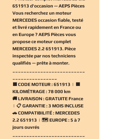
651913 d'occasion — AEPS Pièces
Vous recherchez un
moteur
MERCEDES occasion
fiable, testé
et livré rapidement en France ou
en Europe ? AEPS Pièces vous
propose ce
moteur complet
MERCEDES 2.2 651913
. Pièce
inspectée par nos techniciens
qualifiés — prête à monter.
__________________________
________________
🟧
CODE MOTEUR :
651913 | 🟧
KILOMÉTRAGE :
78 000 km
🚚
LIVRAISON :
GRATUITE France
| 📋
GARANTIE :
3 MOIS INCLUSE
🚗
COMPATIBILITÉ :
MERCEDES
2.2 651913 | 🗺️
EUROPE :
5 à 7
jours ouvrés
__________________________