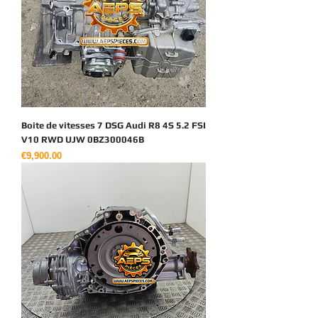
Boite de vitesses 7 DSG Audi R8 4S 5.2 FSI
V10 RWD UJW 0BZ300046B
가격
€9,900.00