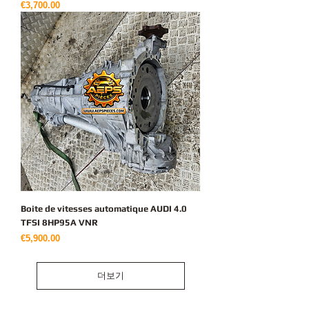
가격
€3,700.00
Boite de vitesses automatique AUDI 4.0
TFSI 8HP95A VNR
가격
€5,900.00
더보기