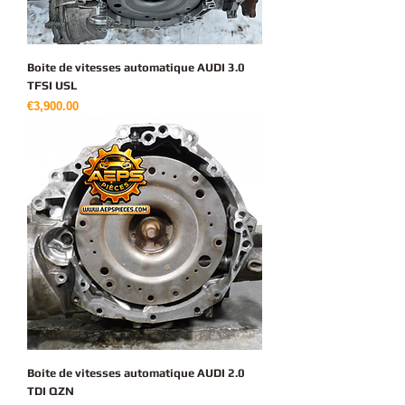
Boite de vitesses automatique AUDI 3.0
TFSI USL
가격
€3,900.00
Boite de vitesses automatique AUDI 2.0
TDI QZN