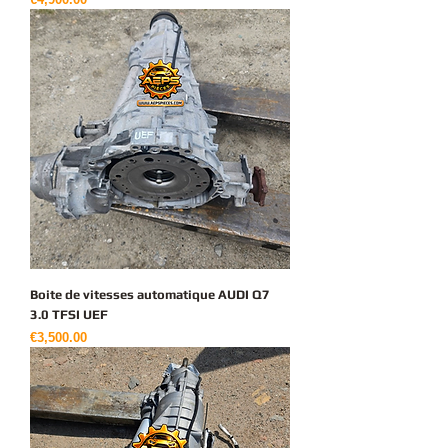
Boite de vitesses automatique AUDI Q7
3.0 TFSI UEF
가격
€3,500.00