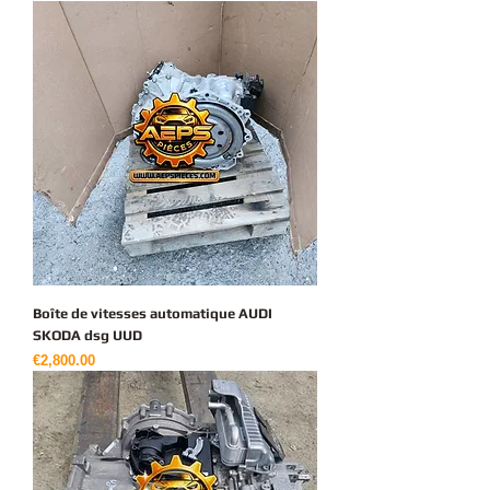
Boîte de vitesses automatique AUDI
SKODA dsg UUD
가격
€2,800.00