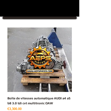
Boîte de vitesses automatique AUDI a4 a5
b8 3.0 tdi cvt multitronic OAW
가격
€3,300.00