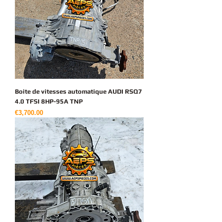
Boite de vitesses automatique AUDI RSQ7
4.0 TFSI 8HP-95A TNP
가격
€3,700.00