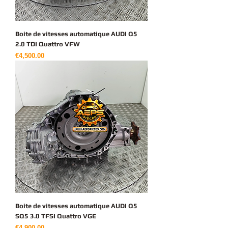
Boite de vitesses automatique AUDI Q5
2.0 TDI Quattro VFW
가격
€4,500.00
Boite de vitesses automatique AUDI Q5
SQ5 3.0 TFSI Quattro VGE
가격
€4,900.00