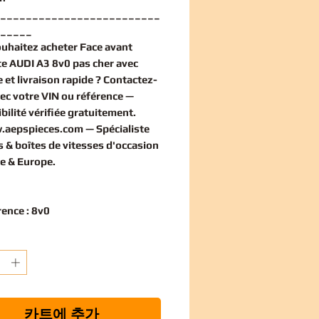
_________________________
_____
ouhaitez
acheter Face avant
e AUDI A3 8v0 pas cher
avec
 et livraison rapide ? Contactez-
ec votre VIN ou référence —
bilité vérifiée
gratuitement
.
.aepspieces.com
— Spécialiste
 & boîtes de vitesses d'occasion
e & Europe.
rence : 8v0
카트에 추가