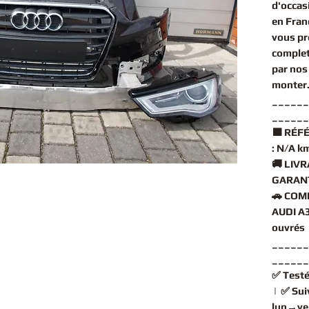
d'occas
en Fran
vous pr
complet
par nos 
monter
______
______
🟧
RÉFÉ
:
N/A k
🚚
LIVR
GARANT
🚗
COMP
AUDI A3
ouvrés
______
______
✅
Testé
| ✅
Sui
lun→ve