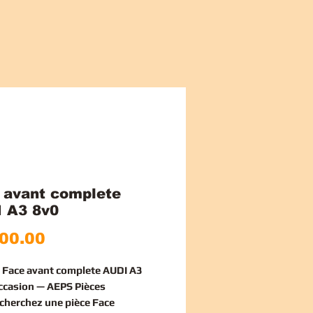
 avant complete
 A3 8v0
가
00.00
격
e Face avant complete AUDI A3
ccasion — AEPS Pièces
echerchez une
pièce Face