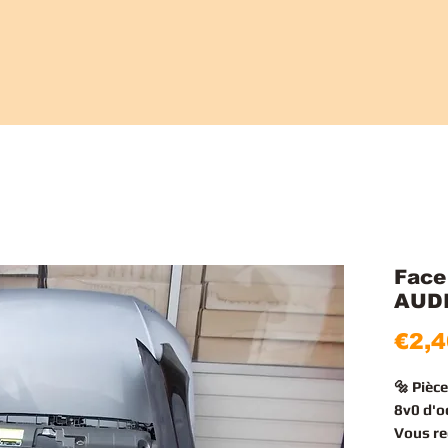
Face
AUDI
€2,4
🔩 Pièc
8v0 d'o
Vous r