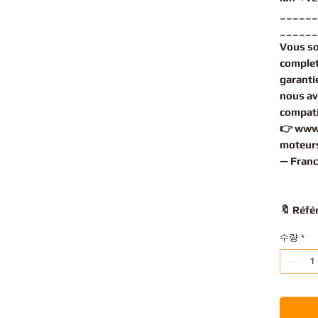
______
______
Vous s
complet
garantie
nous av
compati
👉
www
moteurs
— Franc
🔖 Réfé
수량
*