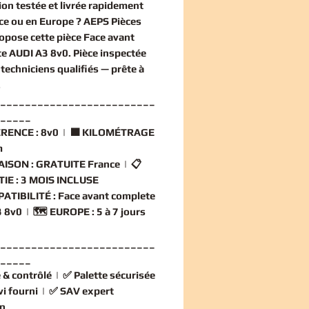
ion
testée et livrée rapidement
ce ou en Europe ? AEPS Pièces
opose cette
pièce Face avant
e AUDI A3 8v0
. Pièce inspectée
techniciens qualifiés — prête à
.
_________________________
_____
RENCE :
8v0 | 🟧
KILOMÉTRAGE
m
AISON :
GRATUITE France | 📋
IE :
3 MOIS INCLUSE
ATIBILITÉ :
Face avant complete
 8v0 | 🗺️
EUROPE :
5 à 7 jours
_________________________
_____
 & contrôlé
| ✅
Palette sécurisée
vi fourni
| ✅
SAV expert
n