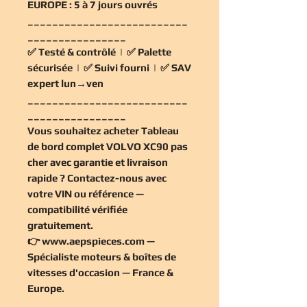
EUROPE :
5 à 7 jours ouvrés
__________________________
________________
✅
Testé & contrôlé
| ✅
Palette
sécurisée
| ✅
Suivi fourni
| ✅
SAV
expert lun→ven
__________________________
________________
Vous souhaitez
acheter Tableau
de bord complet VOLVO XC90 pas
cher
avec garantie et livraison
rapide ? Contactez-nous avec
votre VIN ou référence —
compatibilité vérifiée
gratuitement
.
👉
www.aepspieces.com
—
Spécialiste moteurs & boîtes de
vitesses d'occasion — France &
Europe.