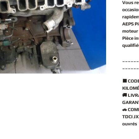
Vous r
occasio
rapidem
AEPS Pi
moteur 
Pièce i
qualifi
______
______
🟧
CODE
KILOMÉ
🚚
LIVR
GARANT
🚗
COMP
TDCI JX
ouvrés
______