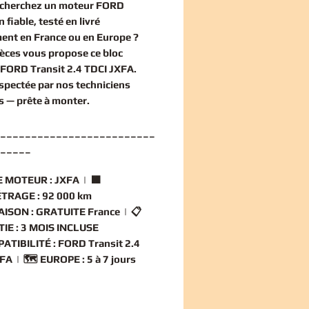
echerchez un
moteur FORD
n
fiable, testé en livré
ent en France ou en Europe ?
èces vous propose ce
bloc
FORD Transit 2.4 TDCI JXFA
.
nspectée par nos techniciens
és — prête à monter.
_________________________
_____
 MOTEUR :
JXFA | 🟧
TRAGE :
92 000 km
AISON :
GRATUITE France | 📋
IE :
3 MOIS INCLUSE
ATIBILITÉ :
FORD Transit 2.4
FA | 🗺️
EUROPE :
5 à 7 jours
_________________________