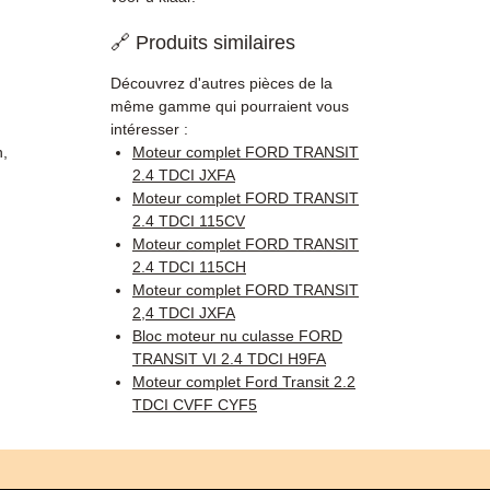
🔗 Produits similaires
Découvrez d'autres pièces de la
même gamme qui pourraient vous
intéresser :
n,
Moteur complet FORD TRANSIT
.
2.4 TDCI JXFA
Moteur complet FORD TRANSIT
2.4 TDCI 115CV
Moteur complet FORD TRANSIT
2.4 TDCI 115CH
Moteur complet FORD TRANSIT
2,4 TDCI JXFA
Bloc moteur nu culasse FORD
TRANSIT VI 2.4 TDCI H9FA
Moteur complet Ford Transit 2.2
TDCI CVFF CYF5