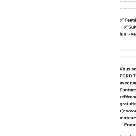
______
✅
Testé
| ✅
Sui
lun→ve
______
______
Vous s
FORD Tr
avec gar
Contact
référen
gratuit
👉
www
moteurs
— Franc