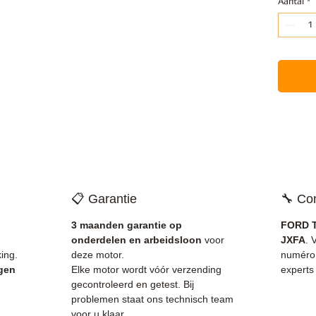
Aantal
*
📋 Garantie
🔧 Com
3 maanden garantie op
FORD T
onderdelen en arbeidsloon
voor
JXFA
. 
ing.
deze motor.
numéro
agen
Elke motor wordt vóór verzending
experts
gecontroleerd en getest. Bij
problemen staat ons technisch team
voor u klaar.