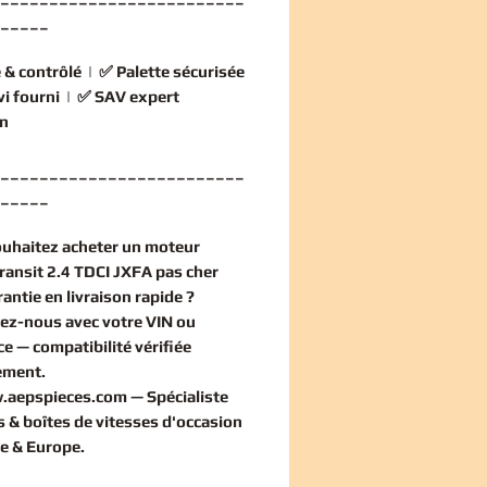
_____
 & contrôlé
| ✅
Palette sécurisée
vi fourni
| ✅
SAV expert
n
_________________________
_____
ouhaitez
acheter un moteur
ansit 2.4 TDCI JXFA pas cher
antie en livraison rapide ?
ez-nous avec votre VIN ou
ce — compatibilité vérifiée
ement
.
.aepspieces.com
— Spécialiste
 & boîtes de vitesses d'occasion
e & Europe.