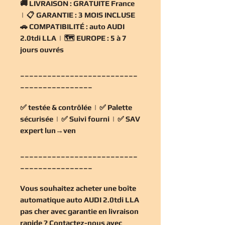
🚚
LIVRAISON :
GRATUITE France
| 📋
GARANTIE :
3 MOIS INCLUSE
🚗
COMPATIBILITÉ :
auto AUDI
2.0tdi LLA | 🗺️
EUROPE :
5 à 7
jours ouvrés
__________________________
________________
✅
testée & contrôlée
| ✅
Palette
sécurisée
| ✅
Suivi fourni
| ✅
SAV
expert lun→ven
__________________________
________________
Vous souhaitez
acheter une boîte
automatique auto AUDI 2.0tdi LLA
pas cher
avec garantie en livraison
rapide ? Contactez-nous avec