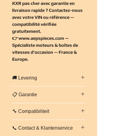
KXR pas cher
avec garantie en
livraison rapide ? Contactez-nous
avec votre VIN ou référence —
compatibilité vérifiée
gratuitement
.
👉
www.aepspieces.com
—
Spécialiste moteurs & boîtes de
vitesses d'occasion — France &
Europe.
🚚 Levering
Snelle levering in heel
Frankrijk en
📋 Garantie
Europa
.
Professionele en beveiligde
3 maanden garantie op onderdelen
verpakking. Geschatte levertijd:
2 tot
🔧 Compatibiliteit
en arbeidsloon
voor deze
5 werkdagen
afhankelijk van
versnellingsbak.
bestemming.
Boîte automatique
AUDI Q5 2.0 TFSI
Elke versnellingsbak wordt vóór
Neem contact met ons op voor een
📞 Contact & Klantenservice
KXR — Code KXR
. Vérifiez avec
verzending gecontroleerd en getest.
persoonlijke transportofferte.
votre numéro VIN avant commande