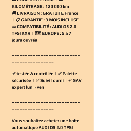
KILOMÉTRAGE :
120 000 km
🚚
LIVRAISON :
GRATUITE France
| 📋
GARANTIE :
3 MOIS INCLUSE
🚗
COMPATIBILITÉ :
AUDI Q5 2.0
TFSI KXR | 🗺️
EUROPE :
5 à 7
jours ouvrés
__________________________
________________
✅
testée & contrôlée
| ✅
Palette
sécurisée
| ✅
Suivi fourni
| ✅
SAV
expert lun→ven
__________________________
________________
Vous souhaitez
acheter une boîte
automatique AUDI Q5 2.0 TFSI