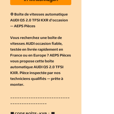
⚙️ Boîte de vitesses automatique
AUDI Q5 2.0 TFSI KXR d'occasion
— AEPS Pièces
Vous recherchez une
boîte de
vitesses AUDI occasion
fiable,
testée en livrée rapidement en
France ou en Europe ? AEPS Pièces
vous propose cette
boîte
automatique AUDI Q5 2.0 TFSI
KXR
. Pièce inspectée par nos
techniciens qualifiés — prête à
monter.
__________________________
________________
🟧
CODE BOÎTE :
KXR | 🟧