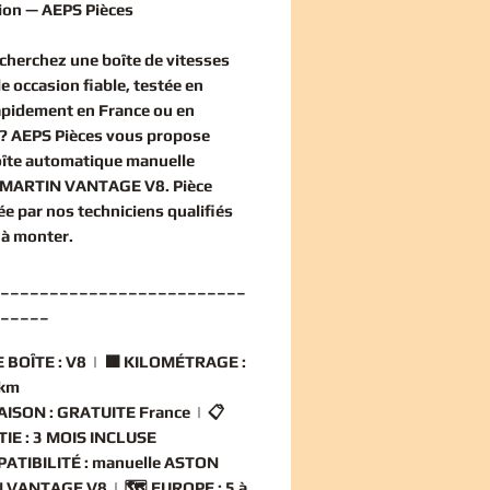
ion — AEPS Pièces
echerchez une
boîte de vitesses
e occasion
fiable, testée en
rapidement en France ou en
? AEPS Pièces vous propose
îte automatique manuelle
MARTIN VANTAGE V8
. Pièce
ée par nos techniciens qualifiés
 à monter.
_________________________
_____
 BOÎTE :
V8 | 🟧
KILOMÉTRAGE :
 km
AISON :
GRATUITE France | 📋
IE :
3 MOIS INCLUSE
ATIBILITÉ :
manuelle ASTON
 VANTAGE V8 | 🗺️
EUROPE :
5 à