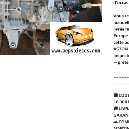
d'occas
Vous r
manuell
livrée 
Europe 
cette
bo
ASTON 
inspect
— prête
______
______
🟧
CODE
18 000
🚚
LIVR
GARANT
🚗
COMP
MARTIN