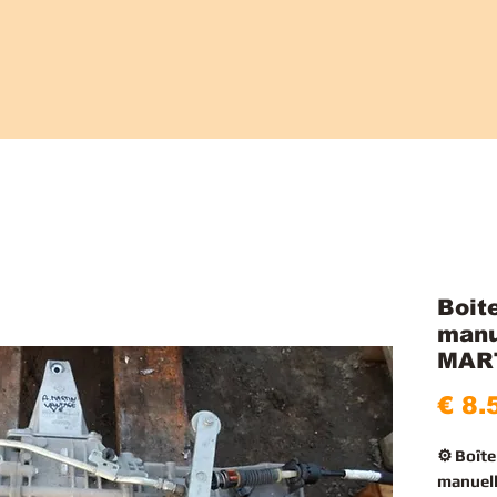
Boit
manu
MAR
€ 8.
⚙️ Boît
manuel