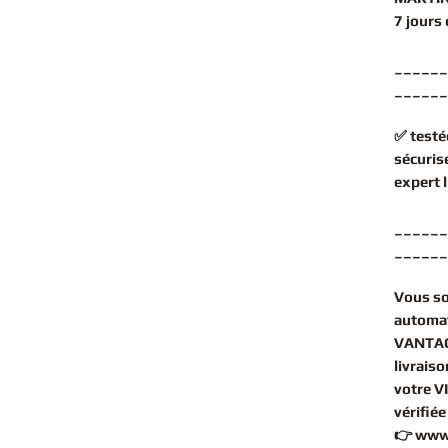
7 jours
______
______
✅
testé
sécuris
expert
______
______
Vous s
automa
VANTAG
livrais
votre V
vérifié
👉
www