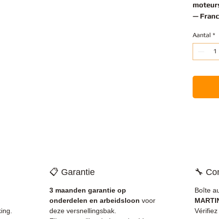
moteurs
— Franc
Aantal
*
📋 Garantie
🔧 Com
3 maanden garantie op
Boîte a
onderdelen en arbeidsloon
voor
MARTIN
ing.
deze versnellingsbak.
Vérifie