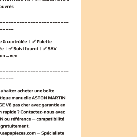
 ouvrés
_________________________
_____
e & contrôlée
| ✅
Palette
ée
| ✅
Suivi fourni
| ✅
SAV
 lun→ven
_________________________
_____
ouhaitez
acheter une boîte
tique manuelle ASTON MARTIN
E V8 pas cher
avec garantie en
on rapide ? Contactez-nous avec
IN ou référence — compatibilité
e
gratuitement
.
.aepspieces.com
— Spécialiste