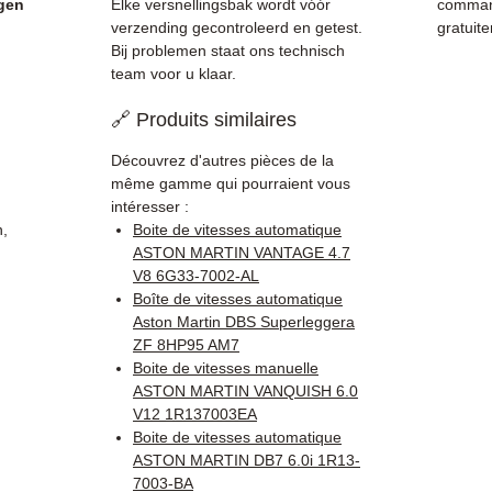
agen
Elke versnellingsbak wordt vóór
command
verzending gecontroleerd en getest.
gratuit
Bij problemen staat ons technisch
team voor u klaar.
🔗 Produits similaires
Découvrez d'autres pièces de la
même gamme qui pourraient vous
intéresser :
n,
Boite de vitesses automatique
.
ASTON MARTIN VANTAGE 4.7
V8 6G33-7002-AL
Boîte de vitesses automatique
Aston Martin DBS Superleggera
ZF 8HP95 AM7
Boite de vitesses manuelle
ASTON MARTIN VANQUISH 6.0
V12 1R137003EA
Boite de vitesses automatique
ASTON MARTIN DB7 6.0i 1R13-
7003-BA