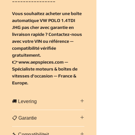
Vous souhaitez
acheter une boîte
automatique VW POLO 1.4TDI
JHG pas cher
avec garantie en
livraison rapide ? Contactez-nous
avec votre VIN ou référence —
compatibilité vérifiée
gratuitement
.
👉
www.aepspieces.com
—
Spécialiste moteurs & boîtes de
vitesses d'occasion — France &
Europe.
🚚 Levering
Snelle levering in heel
Frankrijk en
📋 Garantie
Europa
.
Professionele en beveiligde
3 maanden garantie op onderdelen
verpakking. Geschatte levertijd:
2 tot
🔧 Compatibiliteit