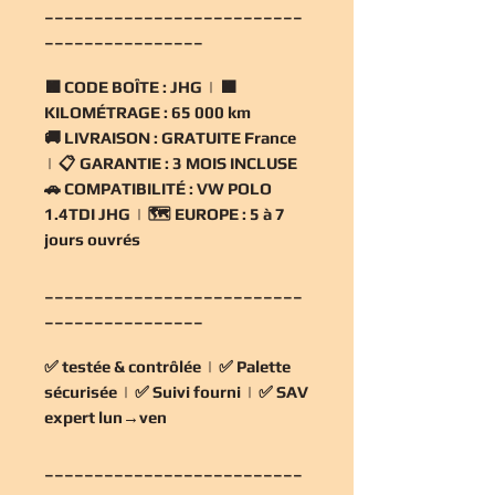
__________________________
________________
🟧
CODE BOÎTE :
JHG | 🟧
KILOMÉTRAGE :
65 000 km
🚚
LIVRAISON :
GRATUITE France
| 📋
GARANTIE :
3 MOIS INCLUSE
🚗
COMPATIBILITÉ :
VW POLO
1.4TDI JHG | 🗺️
EUROPE :
5 à 7
jours ouvrés
__________________________
________________
✅
testée & contrôlée
| ✅
Palette
sécurisée
| ✅
Suivi fourni
| ✅
SAV
expert lun→ven
__________________________
________________