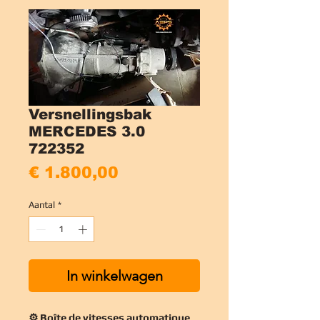
Versnellingsbak
MERCEDES 3.0
722352
Prijs
€ 1.800,00
Aantal
*
In winkelwagen
⚙️ Boîte de vitesses automatique