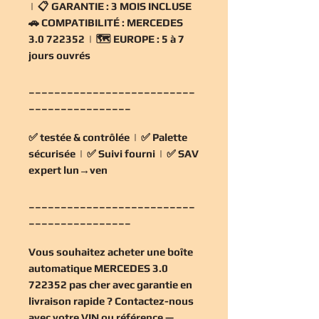
| 📋
GARANTIE :
3 MOIS INCLUSE
🚗
COMPATIBILITÉ :
MERCEDES
3.0 722352 | 🗺️
EUROPE :
5 à 7
jours ouvrés
__________________________
________________
✅
testée & contrôlée
| ✅
Palette
sécurisée
| ✅
Suivi fourni
| ✅
SAV
expert lun→ven
__________________________
________________
Vous souhaitez
acheter une boîte
automatique MERCEDES 3.0
722352 pas cher
avec garantie en
livraison rapide ? Contactez-nous
avec votre VIN ou référence —