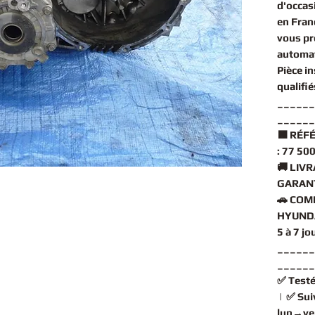
d'occas
en Fran
vous pr
automa
Pièce i
qualifi
______
______
🟧
RÉFÉ
:
77 500
🚚
LIVR
GARANT
🚗
COMP
HYUNDA
5 à 7 j
______
______
✅
Testé
| ✅
Sui
lun→ve