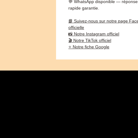
💬 WhatsApp disponible — réponse
rapide garantie.
📘 Suivez-nous sur notre page Fac
officielle
📸 Notre Instagram officiel
🎬 Notre TikTok officiel
⭐ Notre fiche Google