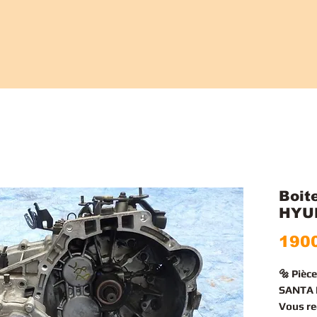
Boit
HYUN
1900
🔩 Pièc
SANTA F
Vous r