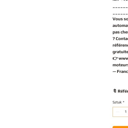
______
______
Vous s
automa
pas che
? Conta
référen
gratuit
👉
www
moteurs
— Franc
🔖 Réfé
Sztuk
*