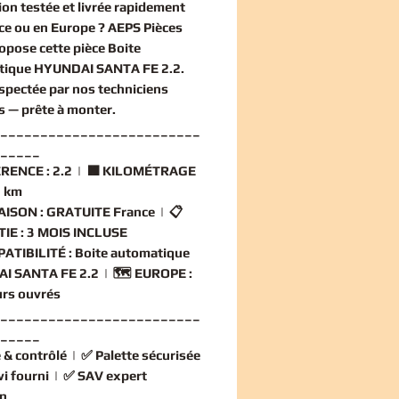
ion
testée et livrée rapidement
ce ou en Europe ? AEPS Pièces
opose cette
pièce Boite
tique HYUNDAI SANTA FE 2.2
.
nspectée par nos techniciens
és — prête à monter.
_________________________
_____
RENCE :
2.2 | 🟧
KILOMÉTRAGE
 km
AISON :
GRATUITE France | 📋
IE :
3 MOIS INCLUSE
ATIBILITÉ :
Boite automatique
I SANTA FE 2.2 | 🗺️
EUROPE :
ours ouvrés
_________________________
_____
 & contrôlé
| ✅
Palette sécurisée
vi fourni
| ✅
SAV expert
n