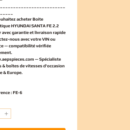
_________________________
_____
ouhaitez
acheter Boite
tique HYUNDAI SANTA FE 2.2
r
avec garantie et livraison rapide
ctez-nous avec votre VIN ou
ce — compatibilité vérifiée
ement
.
.aepspieces.com
— Spécialiste
 & boîtes de vitesses d'occasion
e & Europe.
rence : FE-6