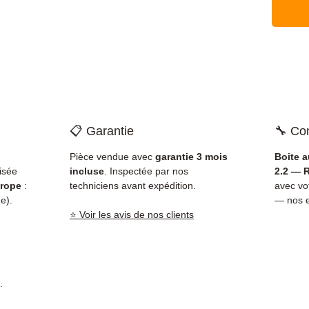
📋 Garantie
🔧 Com
Pièce vendue avec
garantie 3 mois
Boite 
isée
incluse
. Inspectée par nos
2.2 — R
rope
:
techniciens avant expédition.
avec v
e).
— nos e
⭐ Voir les avis de nos clients
.