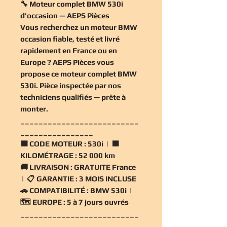
🔧 Moteur complet BMW 530i
d'occasion — AEPS Pièces
Vous recherchez un
moteur BMW
occasion
fiable, testé et livré
rapidement en France ou en
Europe ? AEPS Pièces vous
propose ce
moteur complet BMW
530i
. Pièce inspectée par nos
techniciens qualifiés — prête à
monter.
__________________________
________________
🟧
CODE MOTEUR :
530i | 🟧
KILOMÉTRAGE :
52 000 km
🚚
LIVRAISON :
GRATUITE France
| 📋
GARANTIE :
3 MOIS INCLUSE
🚗
COMPATIBILITÉ :
BMW 530i |
🗺️
EUROPE :
5 à 7 jours ouvrés
__________________________
________________