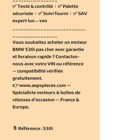
✅
Testé & contrôlé
| ✅
Palette
sécurisée
| ✅
Suivi fourni
| ✅
SAV
expert lun→ven
__________________________
________________
Vous souhaitez
acheter un moteur
BMW 530i pas cher
avec garantie
et livraison rapide ? Contactez-
nous avec votre VIN ou référence
— compatibilité vérifiée
gratuitement
.
👉
www.aepspieces.com
—
Spécialiste moteurs & boîtes de
vitesses d'occasion — France &
Europe.
🔖 Référence : 530i