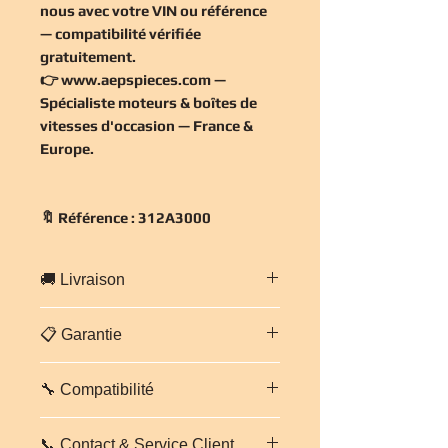
nous avec votre VIN ou référence
— compatibilité vérifiée
gratuitement
.
👉
www.aepspieces.com
—
Spécialiste moteurs & boîtes de
vitesses d'occasion — France &
Europe.
🔖 Référence : 312A3000
🚚 Livraison
Livraison
gratuite en France
📋 Garantie
métropolitaine
— expédition
sécurisée sur palette cerclée sous
Pièce vendue avec
garantie 3 mois
24-48h.
Europe
: 5 à 7 jours ouvrés
🔧 Compatibilité
incluse
. Inspectée par nos
(tarif sur demande).
techniciens avant expédition.
FIAT 500 ABARTH 1.4 TURBO
📞 Contact & Service Client
312A3000 — Réf. 312A3000
. Vérifiez