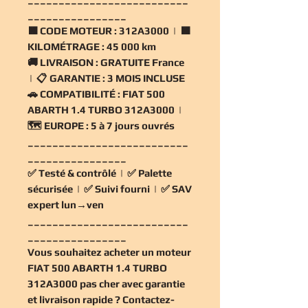
________________
🟧
CODE MOTEUR :
312A3000 | 🟧
KILOMÉTRAGE :
45 000 km
🚚
LIVRAISON :
GRATUITE France
| 📋
GARANTIE :
3 MOIS INCLUSE
🚗
COMPATIBILITÉ :
FIAT 500
ABARTH 1.4 TURBO 312A3000 |
🗺️
EUROPE :
5 à 7 jours ouvrés
__________________________
________________
✅
Testé & contrôlé
| ✅
Palette
sécurisée
| ✅
Suivi fourni
| ✅
SAV
expert lun→ven
__________________________
________________
Vous souhaitez
acheter un moteur
FIAT 500 ABARTH 1.4 TURBO
312A3000 pas cher
avec garantie
et livraison rapide ? Contactez-