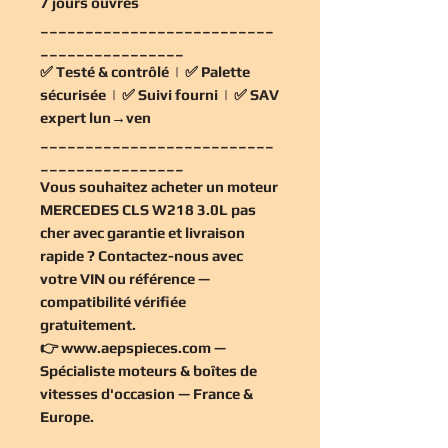
7 jours ouvrés
__________________________
________________
✅
Testé & contrôlé
| ✅
Palette
sécurisée
| ✅
Suivi fourni
| ✅
SAV
expert lun→ven
__________________________
________________
Vous souhaitez
acheter un moteur
MERCEDES CLS W218 3.0L pas
cher
avec garantie et livraison
rapide ? Contactez-nous avec
votre VIN ou référence —
compatibilité vérifiée
gratuitement
.
👉
www.aepspieces.com
—
Spécialiste moteurs & boîtes de
vitesses d'occasion — France &
Europe.