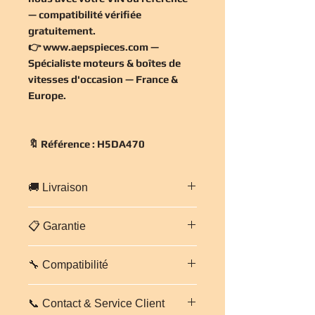
— compatibilité vérifiée
gratuitement
.
👉
www.aepspieces.com
—
Spécialiste moteurs & boîtes de
vitesses d'occasion — France &
Europe.
🔖 Référence : H5DA470
🚚 Livraison
Livraison
gratuite en France
📋 Garantie
métropolitaine
— expédition
sécurisée sur palette cerclée sous
Pièce vendue avec
garantie 3 mois
24-48h.
Europe
: 5 à 7 jours ouvrés
🔧 Compatibilité
incluse
. Inspectée par nos
(tarif sur demande).
techniciens avant expédition.
NISSAN MICRA K14 1.0 DIG-T
📞 Contact & Service Client
H5DA470 — Réf. H5DA470
. Vérifiez
⭐ Voir les avis de nos clients