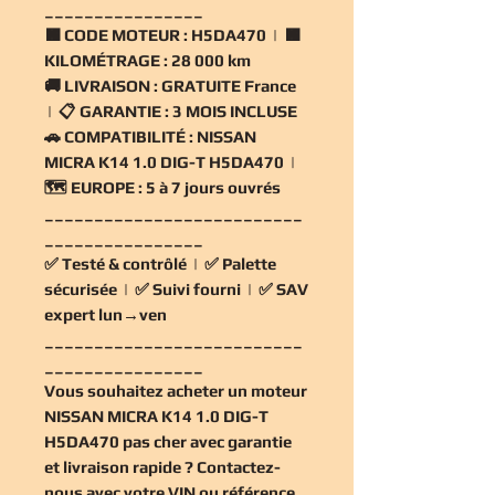
________________
🟧
CODE MOTEUR :
H5DA470 | 🟧
KILOMÉTRAGE :
28 000 km
🚚
LIVRAISON :
GRATUITE France
| 📋
GARANTIE :
3 MOIS INCLUSE
🚗
COMPATIBILITÉ :
NISSAN
MICRA K14 1.0 DIG-T H5DA470 |
🗺️
EUROPE :
5 à 7 jours ouvrés
__________________________
________________
✅
Testé & contrôlé
| ✅
Palette
sécurisée
| ✅
Suivi fourni
| ✅
SAV
expert lun→ven
__________________________
________________
Vous souhaitez
acheter un moteur
NISSAN MICRA K14 1.0 DIG-T
H5DA470 pas cher
avec garantie
et livraison rapide ? Contactez-
nous avec votre VIN ou référence