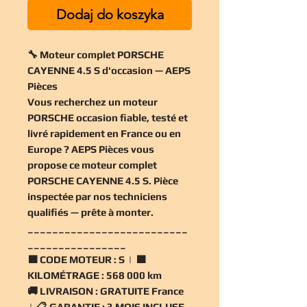
Dodaj do koszyka
🔧 Moteur complet PORSCHE
CAYENNE 4.5 S d'occasion — AEPS
Pièces
Vous recherchez un
moteur
PORSCHE occasion
fiable, testé et
livré rapidement en France ou en
Europe ? AEPS Pièces vous
propose ce
moteur complet
PORSCHE CAYENNE 4.5 S
. Pièce
inspectée par nos techniciens
qualifiés — prête à monter.
__________________________
________________
🟧
CODE MOTEUR :
S | 🟧
KILOMÉTRAGE :
568 000 km
🚚
LIVRAISON :
GRATUITE France
| 📋
GARANTIE :
3 MOIS INCLUSE