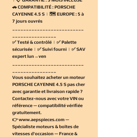
🚗
COMPATIBILITÉ :
PORSCHE
CAYENNE 4.5 S | 🗺️
EUROPE :
5 à
7 jours ouvrés
__________________________
________________
✅
Testé & contrôlé
| ✅
Palette
sécurisée
| ✅
Suivi fourni
| ✅
SAV
expert lun→ven
__________________________
________________
Vous souhaitez
acheter un moteur
PORSCHE CAYENNE 4.5 S pas cher
avec garantie et livraison rapide ?
Contactez-nous avec votre VIN ou
référence — compatibilité vérifiée
gratuitement
.
👉
www.aepspieces.com
—
Spécialiste moteurs & boîtes de
vitesses d'occasion — France &