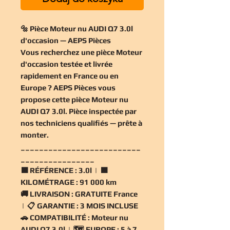
🔩 Pièce Moteur nu AUDI Q7 3.0l
d'occasion — AEPS Pièces
Vous recherchez une
pièce Moteur
d'occasion
testée et livrée
rapidement en France ou en
Europe ? AEPS Pièces vous
propose cette
pièce Moteur nu
AUDI Q7 3.0l
. Pièce inspectée par
nos techniciens qualifiés — prête à
monter.
__________________________
________________
🟧
RÉFÉRENCE :
3.0l | 🟧
KILOMÉTRAGE :
91 000 km
🚚
LIVRAISON :
GRATUITE France
| 📋
GARANTIE :
3 MOIS INCLUSE
🚗
COMPATIBILITÉ :
Moteur nu
AUDI Q7 3.0l | 🗺️
EUROPE :
5 à 7