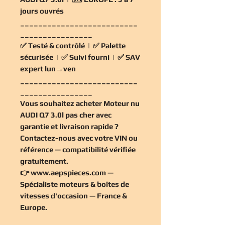
jours ouvrés
__________________________
________________
✅
Testé & contrôlé
| ✅
Palette
sécurisée
| ✅
Suivi fourni
| ✅
SAV
expert lun→ven
__________________________
________________
Vous souhaitez
acheter Moteur nu
AUDI Q7 3.0l pas cher
avec
garantie et livraison rapide ?
Contactez-nous avec votre VIN ou
référence — compatibilité vérifiée
gratuitement
.
👉
www.aepspieces.com
—
Spécialiste moteurs & boîtes de
vitesses d'occasion — France &
Europe.