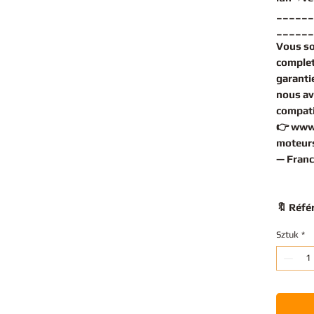
______
______
Vous s
complet
garantie
nous av
compati
👉
www
moteurs
— Franc
🔖 Réfé
Sztuk
*