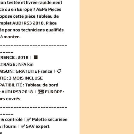
ion
testée et livrée rapidement
ce ou en Europe ? AEPS Pièces
opose cette
pièce Tableau de
mplet AUDI RS3 2018
. Pièce
ée par nos techniciens qualifiés
 à monter.
_________________________
_____
RENCE :
2018 | 🟧
TRAGE :
N/A km
AISON :
GRATUITE France | 📋
IE :
3 MOIS INCLUSE
ATIBILITÉ :
Tableau de bord
 AUDI RS3 2018 | 🗺️
EUROPE :
ours ouvrés
_________________________
_____
 & contrôlé
| ✅
Palette sécurisée
vi fourni
| ✅
SAV expert
n