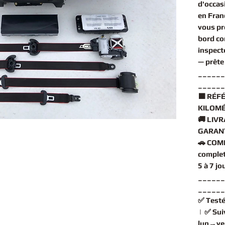
d'occas
en Fran
vous pr
bord co
inspect
— prête
______
______
🟧
RÉFÉ
KILOMÉ
🚚
LIVR
GARANT
🚗
COMP
complet
5 à 7 j
______
______
✅
Testé
| ✅
Sui
lun→ve