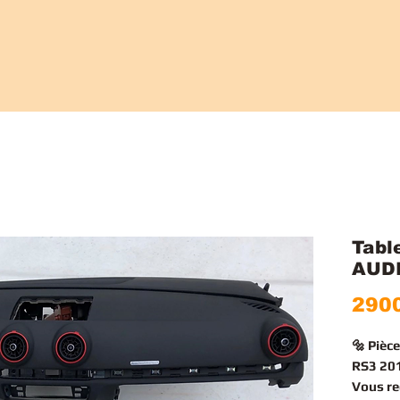
Tabl
AUDI
2900
🔩 Pièc
RS3 201
Vous r