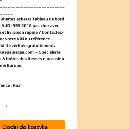
_________________________
_____
ouhaitez
acheter Tableau de bord
 AUDI RS3 2018 pas cher
avec
 et livraison rapide ? Contactez-
ec votre VIN ou référence —
bilité vérifiée
gratuitement
.
.aepspieces.com
— Spécialiste
 & boîtes de vitesses d'occasion
e & Europe.
rence : RS3
Dodaj do koszyka