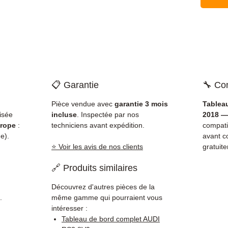
📋 Garantie
🔧 Com
Pièce vendue avec
garantie 3 mois
Tablea
isée
incluse
. Inspectée par nos
2018 —
rope
:
techniciens avant expédition.
compati
e).
avant c
⭐ Voir les avis de nos clients
gratuit
🔗 Produits similaires
Découvrez d'autres pièces de la
.
même gamme qui pourraient vous
intéresser :
Tableau de bord complet AUDI