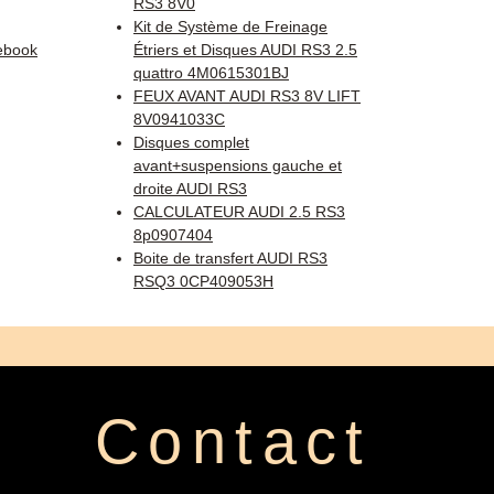
RS3 8V0
Kit de Système de Freinage
ebook
Étriers et Disques AUDI RS3 2.5
quattro 4M0615301BJ
FEUX AVANT AUDI RS3 8V LIFT
8V0941033C
Disques complet
avant+suspensions gauche et
droite AUDI RS3
CALCULATEUR AUDI 2.5 RS3
8p0907404
Boite de transfert AUDI RS3
RSQ3 0CP409053H
Contact