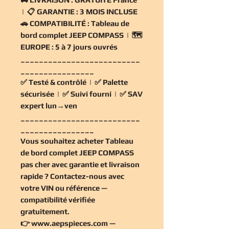
| 📋
GARANTIE :
3 MOIS INCLUSE
🚗
COMPATIBILITÉ :
Tableau de
bord complet JEEP COMPASS | 🗺️
EUROPE :
5 à 7 jours ouvrés
__________________________
________________
✅
Testé & contrôlé
| ✅
Palette
sécurisée
| ✅
Suivi fourni
| ✅
SAV
expert lun→ven
__________________________
________________
Vous souhaitez
acheter Tableau
de bord complet JEEP COMPASS
pas cher
avec garantie et livraison
rapide ? Contactez-nous avec
votre VIN ou référence —
compatibilité vérifiée
gratuitement
.
👉
www.aepspieces.com
—