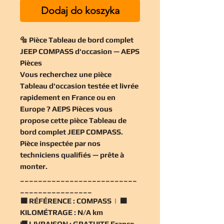
Dodaj do koszyka
🔩 Pièce Tableau de bord complet
JEEP COMPASS d'occasion — AEPS
Pièces
Vous recherchez une
pièce
Tableau d'occasion
testée et livrée
rapidement en France ou en
Europe ? AEPS Pièces vous
propose cette
pièce Tableau de
bord complet JEEP COMPASS
.
Pièce inspectée par nos
techniciens qualifiés — prête à
monter.
__________________________
________________
🟧
RÉFÉRENCE :
COMPASS | 🟧
KILOMÉTRAGE :
N/A km
🚚
LIVRAISON :
GRATUITE France