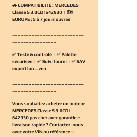
🚗
COMPATIBILITÉ :
MERCEDES
Classe S 3.0CDI 642930 | 🗺️
EUROPE :
5 à 7 jours ouvrés
__________________________
________________
✅
Testé & contrôlé
| ✅
Palette
sécurisée
| ✅
Suivi fourni
| ✅
SAV
expert lun→ven
__________________________
________________
Vous souhaitez
acheter un moteur
MERCEDES Classe S 3.0CDI
642930 pas cher
avec garantie e
livraison rapide ? Contactez-nous
avec votre VIN ou référence —