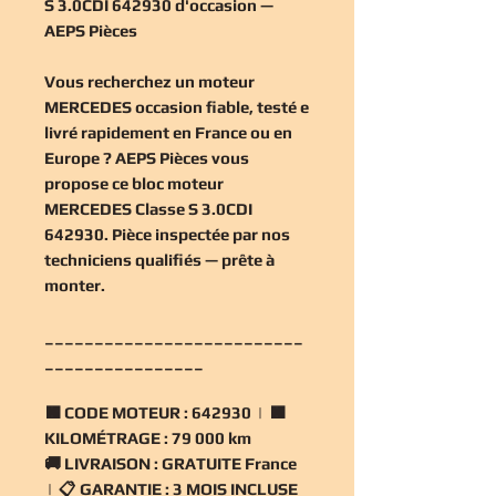
S 3.0CDI 642930 d'occasion —
AEPS Pièces
Vous recherchez un
moteur
MERCEDES occasion
fiable, testé e
livré rapidement en France ou en
Europe ? AEPS Pièces vous
propose ce
bloc moteur
MERCEDES Classe S 3.0CDI
642930
. Pièce inspectée par nos
techniciens qualifiés — prête à
monter.
__________________________
________________
🟧
CODE MOTEUR :
642930 | 🟧
KILOMÉTRAGE :
79 000 km
🚚
LIVRAISON :
GRATUITE France
| 📋
GARANTIE :
3 MOIS INCLUSE