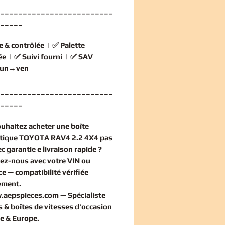
_________________________
_____
e & contrôlée
| ✅
Palette
ée
| ✅
Suivi fourni
| ✅
SAV
 lun→ven
_________________________
_____
ouhaitez
acheter une boîte
tique TOYOTA RAV4 2.2 4X4 pas
c garantie e livraison rapide ?
ez-nous avec votre VIN ou
ce — compatibilité vérifiée
ement
.
.aepspieces.com
— Spécialiste
 & boîtes de vitesses d'occasion
e & Europe.