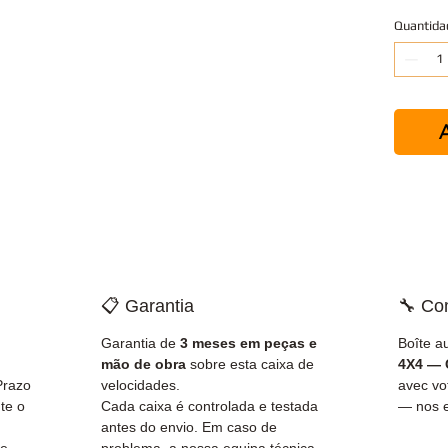
Quantida
A
📋 Garantia
🔧 Co
Garantia de
3 meses em peças e
Boîte a
mão de obra
sobre esta caixa de
4X4 — 
Prazo
velocidades.
avec v
te o
Cada caixa é controlada e testada
— nos e
antes do envio. Em caso de