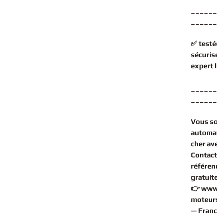
______
______
✅
testé
sécuris
expert
______
______
Vous s
automa
cher
ave
Contact
référen
gratuit
👉
www
moteurs
— Franc