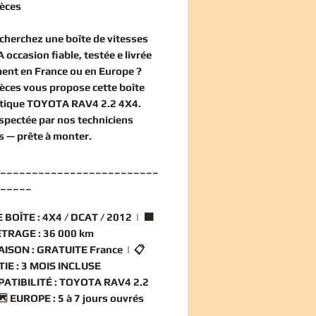
èces
echerchez une
boîte de vitesses
 occasion
fiable, testée e livrée
ent en France ou en Europe ?
èces vous propose cette
boîte
tique TOYOTA RAV4 2.2 4X4
.
nspectée par nos techniciens
és — prête à monter.
_________________________
_____
 BOÎTE :
4X4 / DCAT / 2012 | 🟧
TRAGE :
36 000 km
AISON :
GRATUITE France | 📋
IE :
3 MOIS INCLUSE
ATIBILITÉ :
TOYOTA RAV4 2.2
️
EUROPE :
5 à 7 jours ouvrés