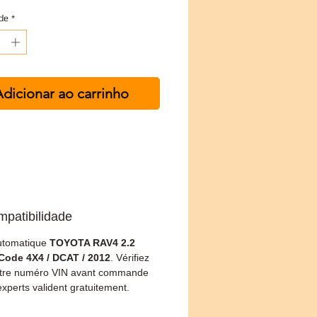
de
*
dicionar ao carrinho
mpatibilidade
utomatique
TOYOTA RAV4 2.2
Code 4X4 / DCAT / 2012
. Vérifiez
otre numéro VIN avant commande
xperts valident gratuitement.