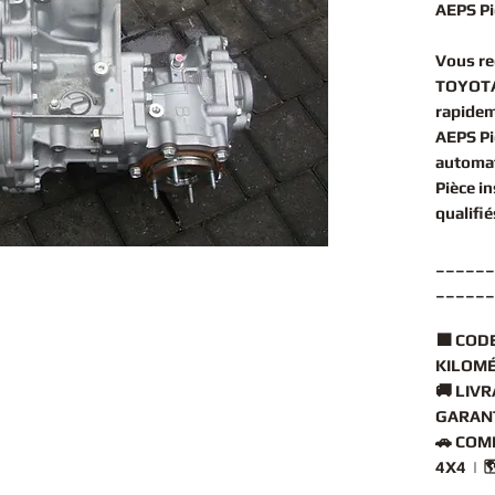
AEPS Pi
Vous r
TOYOTA
rapidem
AEPS Pi
automa
Pièce i
qualifi
______
______
🟧
CODE
KILOMÉ
🚚
LIVR
GARANT
🚗
COMP
4X4 | 