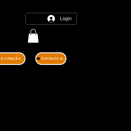
Login
 e cotação
Contacto e cotação