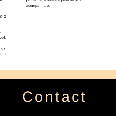
de
problema, a nossa equipa técnica
acompanha-o.
oio
a
ial:
 os
s ou
Contact