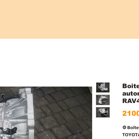
Boit
auto
RAV4
2100
⚙️ Boît
TOYOTA