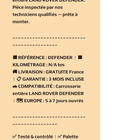
Pièce inspectée par nos
techniciens qualifiés — prête à
monter.
__________________________
________________
🟧
RÉFÉRENCE :
DEFENDER | 🟧
KILOMÉTRAGE :
N/A km
🚚
LIVRAISON :
GRATUITE France
| 📋
GARANTIE :
3 MOIS INCLUSE
🚗
COMPATIBILITÉ :
Carrosserie
entière LAND ROVER DEFENDER
| 🗺️
EUROPE :
5 à 7 jours ouvrés
__________________________
________________
✅
Testé & contrôlé
| ✅
Palette