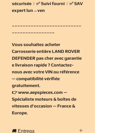
sécurisée
| ✅
Suivi fourni
| ✅
SAV
expert lun→ven
__________________________
________________
Vous souhaitez
acheter
Carrosserie entière LAND ROVER
DEFENDER pas cher
avec garantie
e livraison rapide ? Contactez-
nous avec votre VIN ou référence
— compatibilité vérifiée
gratuitement
.
👉
www.aepspieces.com
—
Spécialiste moteurs & boîtes de
vitesses d'occasion — France &
Europe.
🚚 Entrega