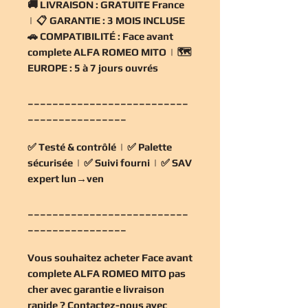
🚚
LIVRAISON :
GRATUITE France
| 📋
GARANTIE :
3 MOIS INCLUSE
🚗
COMPATIBILITÉ :
Face avant
complete ALFA ROMEO MITO | 🗺️
EUROPE :
5 à 7 jours ouvrés
__________________________
________________
✅
Testé & contrôlé
| ✅
Palette
sécurisée
| ✅
Suivi fourni
| ✅
SAV
expert lun→ven
__________________________
________________
Vous souhaitez
acheter Face avant
complete ALFA ROMEO MITO pas
cher
avec garantie e livraison
rapide ? Contactez-nous avec