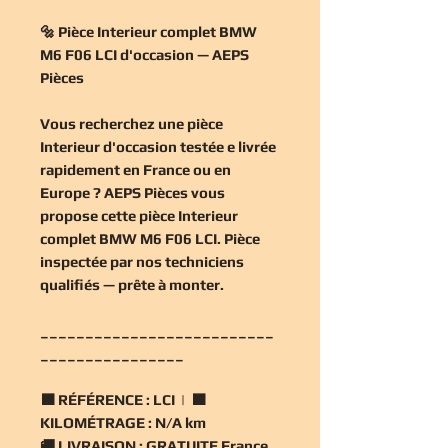
🔩 Pièce Interieur complet BMW
M6 F06 LCI d'occasion — AEPS
Pièces
Vous recherchez une
pièce
Interieur d'occasion
testée e livrée
rapidement en France ou en
Europe ? AEPS Pièces vous
propose cette
pièce Interieur
complet BMW M6 F06 LCI
. Pièce
inspectée par nos techniciens
qualifiés — prête à monter.
__________________________
________________
🟧
RÉFÉRENCE :
LCI | 🟧
KILOMÉTRAGE :
N/A km
🚚
LIVRAISON :
GRATUITE France