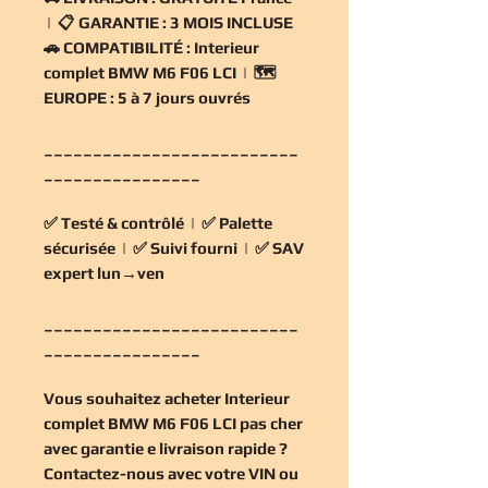
| 📋
GARANTIE :
3 MOIS INCLUSE
🚗
COMPATIBILITÉ :
Interieur
complet BMW M6 F06 LCI | 🗺️
EUROPE :
5 à 7 jours ouvrés
__________________________
________________
✅
Testé & contrôlé
| ✅
Palette
sécurisée
| ✅
Suivi fourni
| ✅
SAV
expert lun→ven
__________________________
________________
Vous souhaitez
acheter Interieur
complet BMW M6 F06 LCI pas cher
avec garantie e livraison rapide ?
Contactez-nous avec votre VIN ou