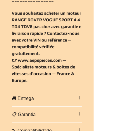
Vous souhaitez
acheter un moteur
RANGE ROVER VOGUE SPORT 4.4
TD4 TDV8 pas cher
avec garantie e
livraison rapide ? Contactez-nous
avec votre VIN ou référence —
compatibilité vérifiée
gratuitement
.
👉
www.aepspieces.com
—
Spécialiste moteurs & boîtes de
vitesses d'occasion — France &
Europe.
🚚 Entrega
Entrega rápida em toda a
França e
📋 Garantia
Europa
.
Embalagem profissional e segura.
Garantia de
3 meses em peças e
Prazo estimado:
2 a 5 dias úteis
🔧 Compatibilidade