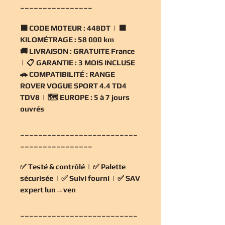
________________
🟧
CODE MOTEUR :
448DT | 🟧
KILOMÉTRAGE :
58 000 km
🚚
LIVRAISON :
GRATUITE France
| 📋
GARANTIE :
3 MOIS INCLUSE
🚗
COMPATIBILITÉ :
RANGE
ROVER VOGUE SPORT 4.4 TD4
TDV8 | 🗺️
EUROPE :
5 à 7 jours
ouvrés
__________________________
________________
✅
Testé & contrôlé
| ✅
Palette
sécurisée
| ✅
Suivi fourni
| ✅
SAV
expert lun→ven
__________________________
________________