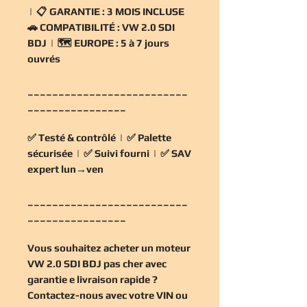
| 📋
GARANTIE :
3 MOIS INCLUSE
🚗
COMPATIBILITÉ :
VW 2.0 SDI
BDJ | 🗺️
EUROPE :
5 à 7 jours
ouvrés
__________________________
________________
✅
Testé & contrôlé
| ✅
Palette
sécurisée
| ✅
Suivi fourni
| ✅
SAV
expert lun→ven
__________________________
________________
Vous souhaitez
acheter un moteur
VW 2.0 SDI BDJ pas cher
avec
garantie e livraison rapide ?
Contactez-nous avec votre VIN ou