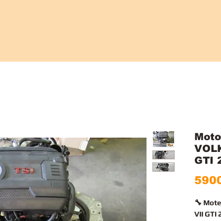
Moto
VOL
GTI 
5900
🔧 Mot
VII GTI