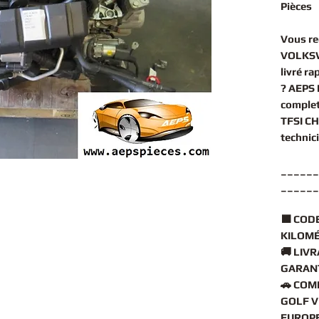
Pièces
Vous r
VOLKSW
livré r
? AEPS 
comple
TFSI C
technic
______
______
🟧
CODE
KILOMÉ
🚚
LIVR
GARANT
🚗
COMP
GOLF VI
EUROPE