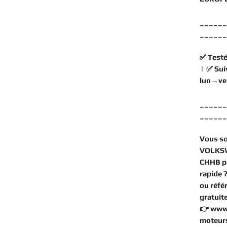
______
______
✅
Testé
| ✅
Sui
lun→ve
______
______
Vous s
VOLKSW
CHHB p
rapide 
ou réfé
gratuit
👉
www
moteurs