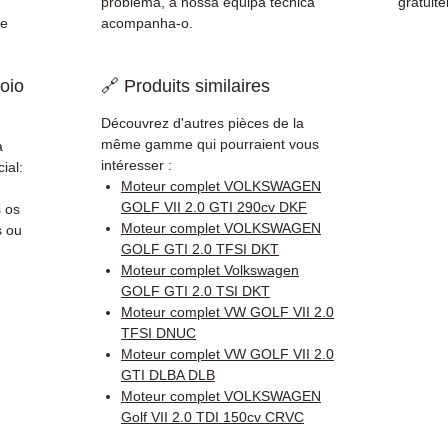
problema, a nossa equipa técnica
gratuit
de
acompanha-o.
oio
🔗 Produits similaires
Découvrez d'autres pièces de la
même gamme qui pourraient vous
a
intéresser :
ial:
Moteur complet VOLKSWAGEN
GOLF VII 2.0 GTI 290cv DKF
 os
Moteur complet VOLKSWAGEN
s ou
GOLF GTI 2.0 TFSI DKT
Moteur complet Volkswagen
GOLF GTI 2.0 TSI DKT
Moteur complet VW GOLF VII 2.0
TFSI DNUC
Moteur complet VW GOLF VII 2.0
GTI DLBA DLB
Moteur complet VOLKSWAGEN
Golf VII 2.0 TDI 150cv CRVC