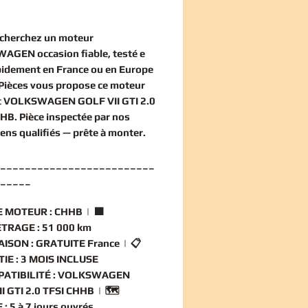
echerchez un
moteur
AGEN occasion
fiable, testé e
apidement en France ou en Europe
Pièces vous propose ce
moteur
t VOLKSWAGEN GOLF VII GTI 2.0
HHB
. Pièce inspectée par nos
iens qualifiés — prête à monter.
_________________________
_____
 MOTEUR :
CHHB | 🟧
TRAGE :
51 000 km
AISON :
GRATUITE France | 📋
IE :
3 MOIS INCLUSE
ATIBILITÉ :
VOLKSWAGEN
I GTI 2.0 TFSI CHHB | 🗺️
 :
5 à 7 jours ouvrés