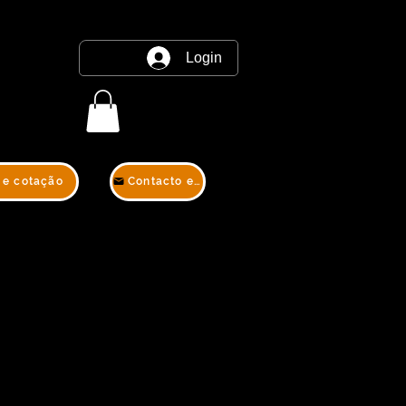
Login
 e cotação
Contacto e cotação