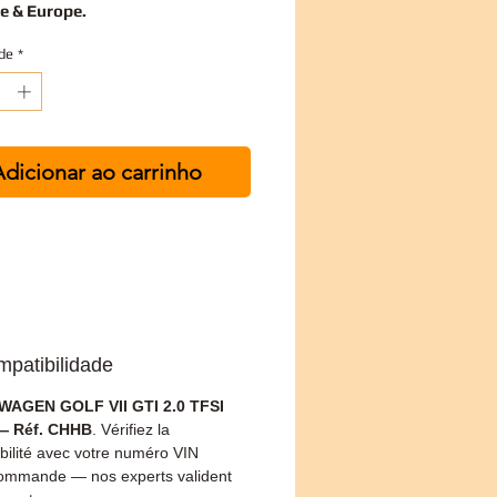
e & Europe.
de
*
dicionar ao carrinho
mpatibilidade
AGEN GOLF VII GTI 2.0 TFSI
 Réf. CHHB
. Vérifiez la
bilité avec votre numéro VIN
ommande — nos experts valident