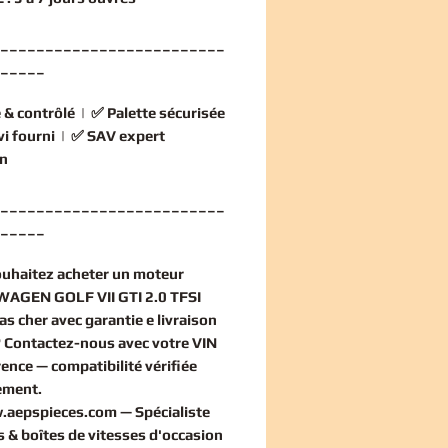
_________________________
_____
 & contrôlé
| ✅
Palette sécurisée
vi fourni
| ✅
SAV expert
n
_________________________
_____
ouhaitez
acheter un moteur
AGEN GOLF VII GTI 2.0 TFSI
as cher
avec garantie e livraison
? Contactez-nous avec votre VIN
rence — compatibilité vérifiée
ement
.
.aepspieces.com
— Spécialiste
 & boîtes de vitesses d'occasion