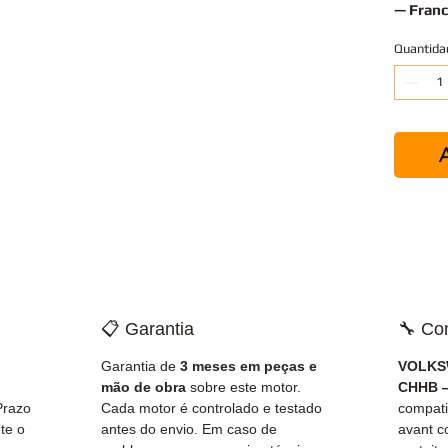
— Franc
Quantida
A
📋 Garantia
🔧 Co
Garantia de
3 meses em peças e
VOLKSW
mão de obra
sobre este motor.
CHHB —
Prazo
Cada motor é controlado e testado
compati
te o
antes do envio. Em caso de
avant c