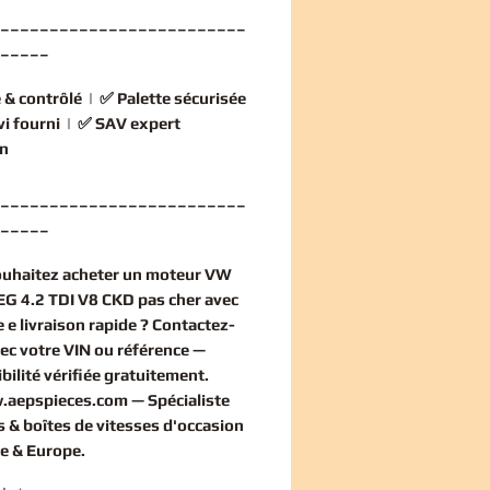
_________________________
_____
 & contrôlé
| ✅
Palette sécurisée
vi fourni
| ✅
SAV expert
n
_________________________
_____
ouhaitez
acheter un moteur VW
 4.2 TDI V8 CKD pas cher
avec
 e livraison rapide ? Contactez-
ec votre VIN ou référence —
bilité vérifiée
gratuitement
.
.aepspieces.com
— Spécialiste
 & boîtes de vitesses d'occasion
e & Europe.