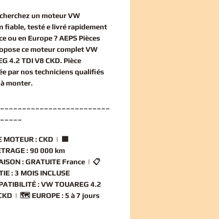
echerchez un
moteur VW
n
fiable, testé e livré rapidement
ce ou en Europe ? AEPS Pièces
ropose ce
moteur complet VW
G 4.2 TDI V8 CKD
. Pièce
ée par nos techniciens qualifiés
 à monter.
_________________________
_____
 MOTEUR :
CKD | 🟧
TRAGE :
90 000 km
AISON :
GRATUITE France | 📋
IE :
3 MOIS INCLUSE
ATIBILITÉ :
VW TOUAREG 4.2
CKD | 🗺️
EUROPE :
5 à 7 jours