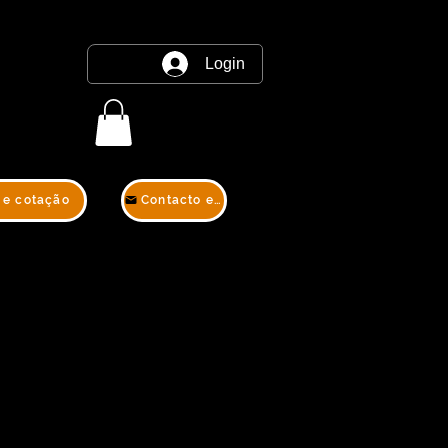
Login
 e cotação
Contacto e cotação