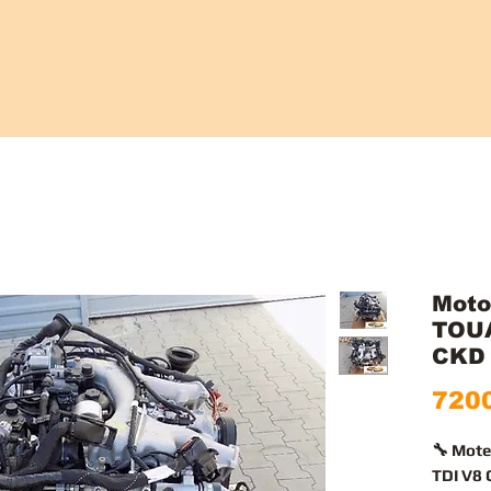
Moto
TOUA
CKD
7200
🔧 Mot
TDI V8 