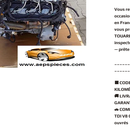
Vous r
occasio
en Fran
vous p
TOUARE
inspect
— prête
______
______
🟧
CODE
KILOMÉ
🚚
LIVR
GARANT
🚗
COMP
TDI V8 
ouvrés