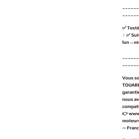
______
______
✅
Testé
| ✅
Sui
lun→ve
______
______
Vous s
TOUAREG
garantie
nous av
compati
👉
www
moteurs
— Franc