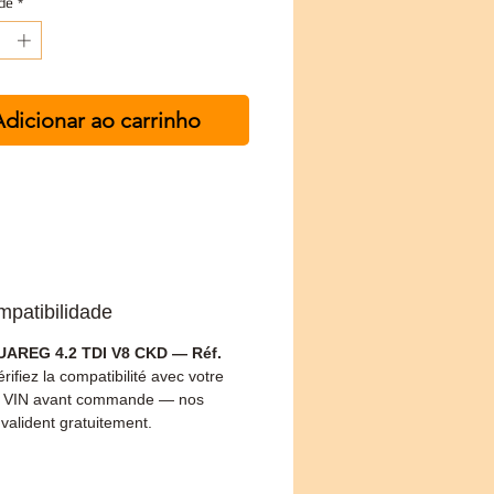
de
*
dicionar ao carrinho
mpatibilidade
AREG 4.2 TDI V8 CKD — Réf.
érifiez la compatibilité avec votre
 VIN avant commande — nos
 valident gratuitement.