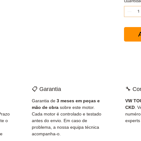
Quantida
A
📋 Garantia
🔧 Co
Garantia de
3 meses em peças e
VW TOU
mão de obra
sobre este motor.
CKD
. V
Prazo
Cada motor é controlado e testado
numéro
te o
antes do envio. Em caso de
experts
problema, a nossa equipa técnica
de
acompanha-o.