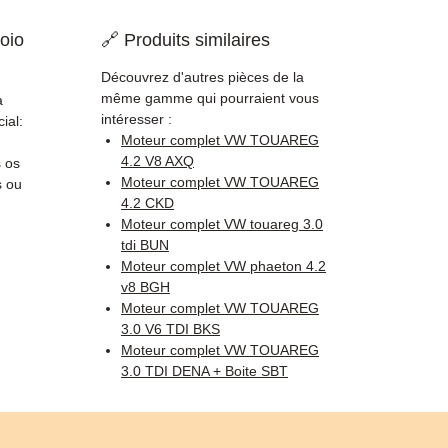
oio
🔗 Produits similaires
Découvrez d'autres pièces de la
même gamme qui pourraient vous
a
intéresser :
ial:
Moteur complet VW TOUAREG
4.2 V8 AXQ
 os
Moteur complet VW TOUAREG
s ou
4.2 CKD
Moteur complet VW touareg 3.0
tdi BUN
Moteur complet VW phaeton 4.2
v8 BGH
Moteur complet VW TOUAREG
3.0 V6 TDI BKS
Moteur complet VW TOUAREG
3.0 TDI DENA + Boite SBT