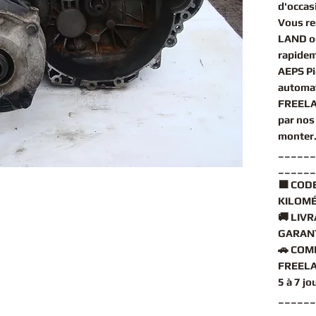
d'occas
Vous r
LAND o
rapidem
AEPS Pi
automa
FREELA
par nos 
monter
______
______
🟧
CODE
KILOMÉ
🚚
LIVR
GARANT
🚗
COMP
FREELAN
5 à 7 j
______
______