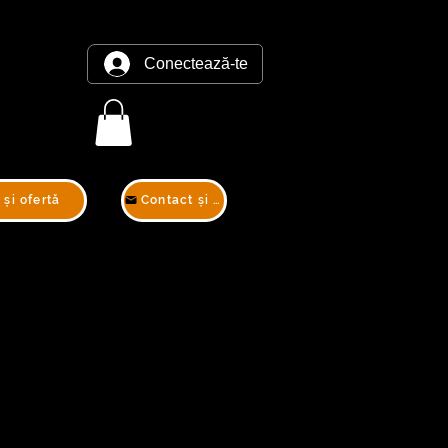
Conectează-te
 și ofertă
Contact și ofertă