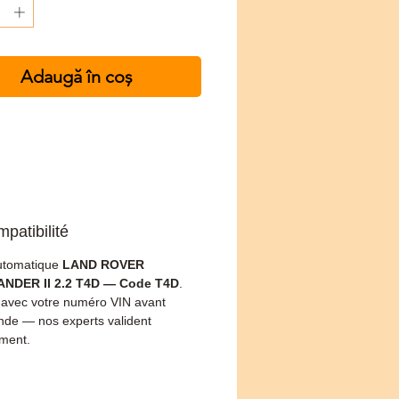
Adaugă în coș
patibilité
utomatique
LAND ROVER
NDER II 2.2 T4D — Code T4D
.
z avec votre numéro VIN avant
e — nos experts valident
ement.