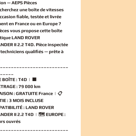
ion — AEPS Pièces
echerchez une
boîte de vitesses
ccasion
fiable, testée et livrée
ent en France ou en Europe ?
èces vous propose cette
boîte
tique LAND ROVER
NDER II 2.2 T4D
. Pièce inspectée
techniciens qualifiés — prête à
.
_________________________
_____
 BOÎTE :
T4D | 🟧
TRAGE :
79 000 km
AISON :
GRATUITE France | 📋
IE :
3 MOIS INCLUSE
ATIBILITÉ :
LAND ROVER
DER II 2.2 T4D | 🗺️
EUROPE :
ours ouvrés
_________________________
_____