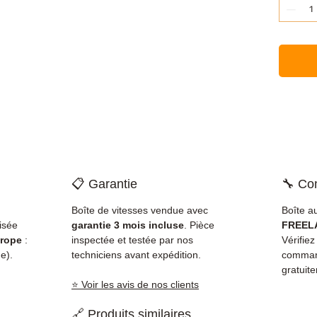
📋 Garantie
🔧 Com
Boîte de vitesses vendue avec
Boîte a
isée
garantie 3 mois incluse
. Pièce
FREELA
rope
:
inspectée et testée par nos
Vérifie
e).
techniciens avant expédition.
command
gratuit
⭐ Voir les avis de nos clients
🔗 Produits similaires