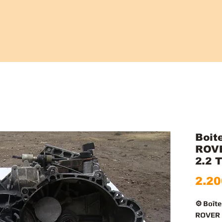
Boit
ROV
2.2 
2.20
⚙️ Boît
ROVER 