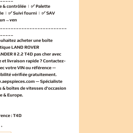
e & contrôlée
| ✅
Palette
ée
| ✅
Suivi fourni
| ✅
SAV
 lun→ven
_________________________
_____
ouhaitez
acheter une boîte
tique LAND ROVER
DER II 2.2 T4D pas cher
avec
 et livraison rapide ? Contactez-
ec votre VIN ou référence —
bilité vérifiée
gratuitement
.
.aepspieces.com
— Spécialiste
 & boîtes de vitesses d'occasion
e & Europe.
rence : T4D
*