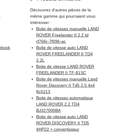
Découvrez d'autres pièces de la
.
même gamme qui pourraient vous
intéresser :
Boite de vitesses manuelle LAND
ROVER Freelander II 2.2 td
rf766r-7f096-ac
ebook
Boite de vitesse auto LAND
ROVER FREELANDER II TD4
2.2L
Boite de vitesse LAND ROVER
FREELANDER II TF-81SC
Boite de vitesses manuelle Land
Rover Discovery II Td5 2.5 4x4
ftc5213
Boite de vitesses automatique
LAND ROVER 2.2 TD4
BJ327000BA
Boite de vitesse auto LAND
ROVER DISCOVERY II TD5
4HP22 + convertisseur