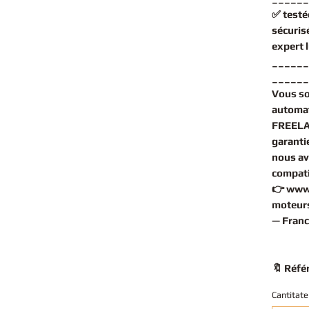
✅
testé
sécuris
expert
______
______
Vous s
automa
FREELAN
garantie
nous av
compati
👉
www
moteurs
— Franc
🔖 Réfé
Cantitate