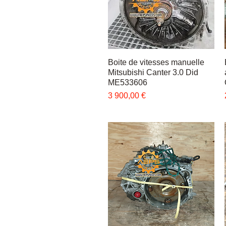
Boite de vitesses manuelle
Быстрый просмотр
Mitsubishi Canter 3.0 Did
ME533606
Цена
3 900,00 €