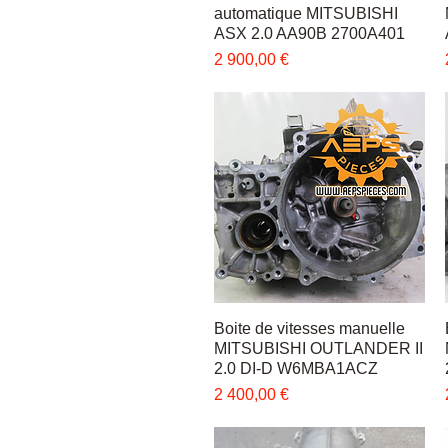
automatique MITSUBISHI
ASX 2.0 AA90B 2700A401
Цена
2 900,00 €
Boite de vitesses manuelle
Быстрый просмотр
MITSUBISHI OUTLANDER II
2.0 DI-D W6MBA1ACZ
Цена
2 400,00 €