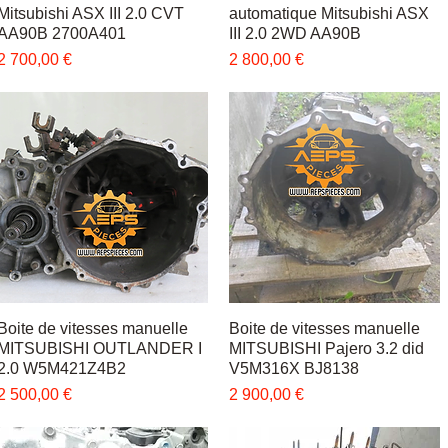
Mitsubishi ASX III 2.0 CVT
automatique Mitsubishi ASX
AA90B 2700A401
III 2.0 2WD AA90B
Цена
Цена
2 700,00 €
2 800,00 €
Boite de vitesses manuelle
Быстрый просмотр
Boite de vitesses manuelle
Быстрый просмотр
MITSUBISHI OUTLANDER I
MITSUBISHI Pajero 3.2 did
2.0 W5M421Z4B2
V5M316X BJ8138
Цена
Цена
2 500,00 €
2 900,00 €