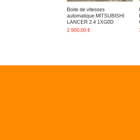
Boite de vitesses
Быстрый просмотр
automatique MITSUBISHI
LANCER 2.4 1XG0D
Цена
2 900,00 €