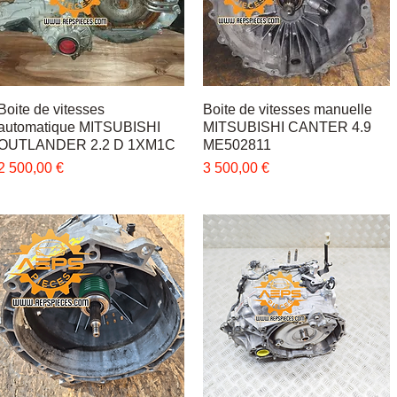
Boite de vitesses
Быстрый просмотр
Boite de vitesses manuelle
Быстрый просмотр
automatique MITSUBISHI
MITSUBISHI CANTER 4.9
OUTLANDER 2.2 D 1XM1C
ME502811
Цена
Цена
2 500,00 €
3 500,00 €