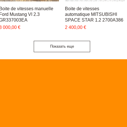
Boite de vitesses manuelle
Быстрый просмотр
Boite de vitesses
Быстрый просмотр
Ford Mustang VI 2.3
automatique MITSUBISHI
GR337003EA
SPACE STAR 1.2 2700A386
Цена
Цена
3 000,00 €
2 400,00 €
Показать еще