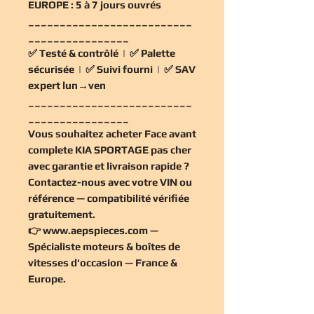
EUROPE :
5 à 7 jours ouvrés
__________________________
________________
✅
Testé & contrôlé
| ✅
Palette
sécurisée
| ✅
Suivi fourni
| ✅
SAV
expert lun→ven
__________________________
________________
Vous souhaitez
acheter Face avant
complete KIA SPORTAGE pas cher
avec garantie et livraison rapide ?
Contactez-nous avec votre VIN ou
référence — compatibilité vérifiée
gratuitement
.
👉
www.aepspieces.com
—
Spécialiste moteurs & boîtes de
vitesses d'occasion — France &
Europe.