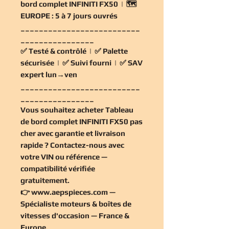
bord complet INFINITI FX50 | 🗺️
EUROPE :
5 à 7 jours ouvrés
__________________________
________________
✅
Testé & contrôlé
| ✅
Palette
sécurisée
| ✅
Suivi fourni
| ✅
SAV
expert lun→ven
__________________________
________________
Vous souhaitez
acheter Tableau
de bord complet INFINITI FX50 pas
cher
avec garantie et livraison
rapide ? Contactez-nous avec
votre VIN ou référence —
compatibilité vérifiée
gratuitement
.
👉
www.aepspieces.com
—
Spécialiste moteurs & boîtes de
vitesses d'occasion — France &
Europe.