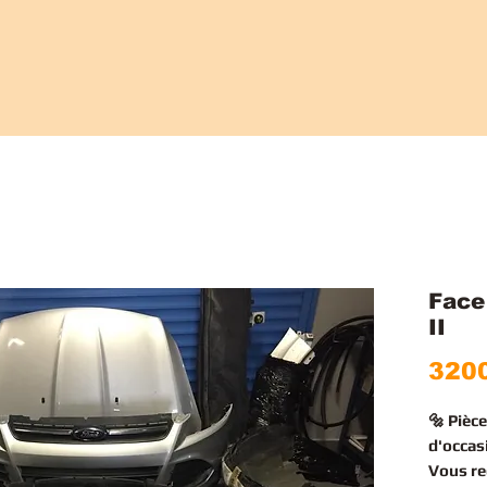
Face
II
3200
🔩 Pièc
d'occas
Vous r