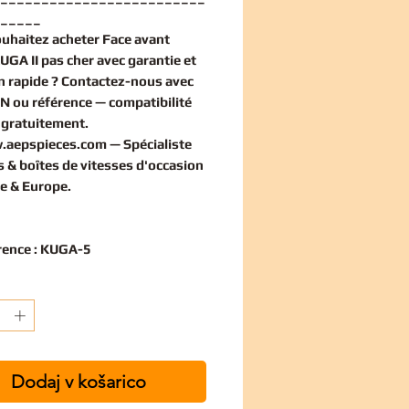
_____
ouhaitez
acheter Face avant
GA II pas cher
avec garantie et
on rapide ? Contactez-nous avec
IN ou référence — compatibilité
e
gratuitement
.
.aepspieces.com
— Spécialiste
 & boîtes de vitesses d'occasion
e & Europe.
rence : KUGA-5
Dodaj v košarico