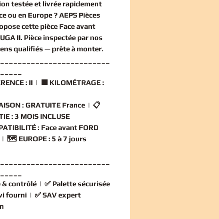
ion
testée et livrée rapidement
ce ou en Europe ? AEPS Pièces
opose cette
pièce Face avant
UGA II
. Pièce inspectée par nos
iens qualifiés — prête à monter.
_________________________
_____
RENCE :
II | 🟧
KILOMÉTRAGE :
AISON :
GRATUITE France | 📋
IE :
3 MOIS INCLUSE
ATIBILITÉ :
Face avant FORD
 | 🗺️
EUROPE :
5 à 7 jours
_________________________
_____
 & contrôlé
| ✅
Palette sécurisée
vi fourni
| ✅
SAV expert
n
_________________________