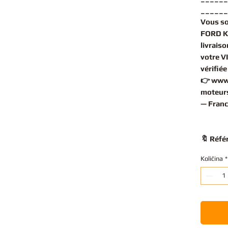
______
Vous s
FORD KU
livrais
votre V
vérifié
👉
www
moteurs
— Franc
🔖 Réfé
Količina
*