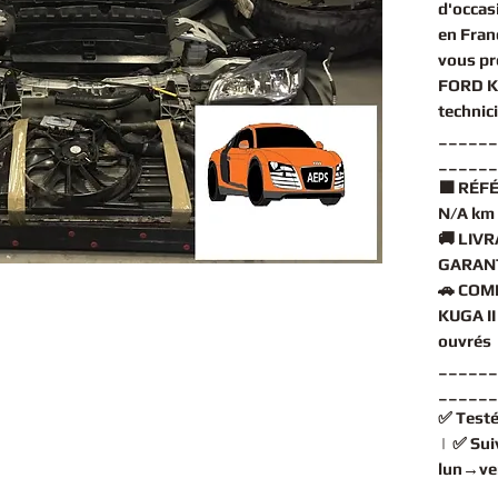
d'occas
en Fran
vous pr
FORD K
technic
______
______
🟧
RÉFÉ
N/A km
🚚
LIVR
GARANT
🚗
COMP
KUGA II
ouvrés
______
______
✅
Testé
| ✅
Sui
lun→ve
______