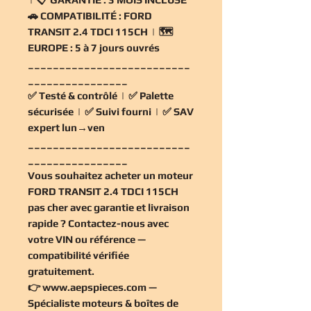
🚗
COMPATIBILITÉ :
FORD
TRANSIT 2.4 TDCI 115CH | 🗺️
EUROPE :
5 à 7 jours ouvrés
__________________________
________________
✅
Testé & contrôlé
| ✅
Palette
sécurisée
| ✅
Suivi fourni
| ✅
SAV
expert lun→ven
__________________________
________________
Vous souhaitez
acheter un moteur
FORD TRANSIT 2.4 TDCI 115CH
pas cher
avec garantie et livraison
rapide ? Contactez-nous avec
votre VIN ou référence —
compatibilité vérifiée
gratuitement
.
👉
www.aepspieces.com
—
Spécialiste moteurs & boîtes de