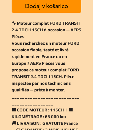
Dodaj v košarico
🔧 Moteur complet FORD TRANSIT
2.4 TDCI 115CH d'occasion — AEPS
Pièces
Vous recherchez un
moteur FORD
occasion
fiable, testé et livré
rapidement en France ou en
Europe ? AEPS Pièces vous
propose ce
moteur complet FORD
TRANSIT 2.4 TDCI 115CH
. Pièce
inspectée par nos techniciens
qualifiés — prête à monter.
__________________________
________________
🟧
CODE MOTEUR :
115CH | 🟧
KILOMÉTRAGE :
63 000 km
🚚
LIVRAISON :
GRATUITE France
| 📋
GARANTIE :
3 MOIS INCLUSE