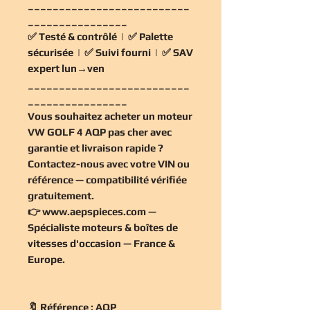
__________________________
________________
✅
Testé & contrôlé
| ✅
Palette
sécurisée
| ✅
Suivi fourni
| ✅
SAV
expert lun→ven
__________________________
________________
Vous souhaitez
acheter un moteur
VW GOLF 4 AQP pas cher
avec
garantie et livraison rapide ?
Contactez-nous avec votre VIN ou
référence — compatibilité vérifiée
gratuitement
.
👉
www.aepspieces.com
—
Spécialiste moteurs & boîtes de
vitesses d'occasion — France &
Europe.
🔖 Référence : AQP