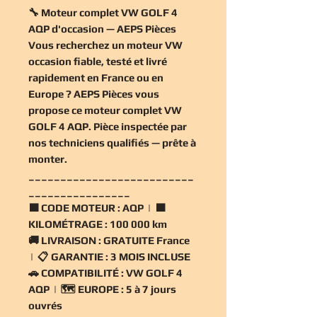
🔧 Moteur complet VW GOLF 4
AQP d'occasion — AEPS Pièces
Vous recherchez un
moteur VW
occasion
fiable, testé et livré
rapidement en France ou en
Europe ? AEPS Pièces vous
propose ce
moteur complet VW
GOLF 4 AQP
. Pièce inspectée par
nos techniciens qualifiés — prête à
monter.
__________________________
________________
🟧
CODE MOTEUR :
AQP | 🟧
KILOMÉTRAGE :
100 000 km
🚚
LIVRAISON :
GRATUITE France
| 📋
GARANTIE :
3 MOIS INCLUSE
🚗
COMPATIBILITÉ :
VW GOLF 4
AQP | 🗺️
EUROPE :
5 à 7 jours
ouvrés