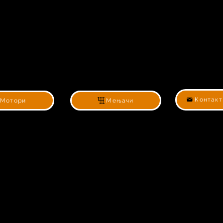
Контакт
Мотори
Мењачи