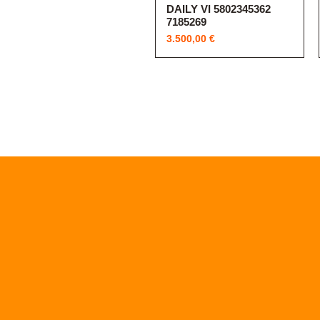
DAILY VI 5802345362
7185269
Price
3.500,00 €