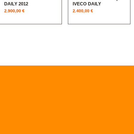
DAILY 2012
IVECO DAILY
Price
Price
2.900,00 €
2.400,00 €