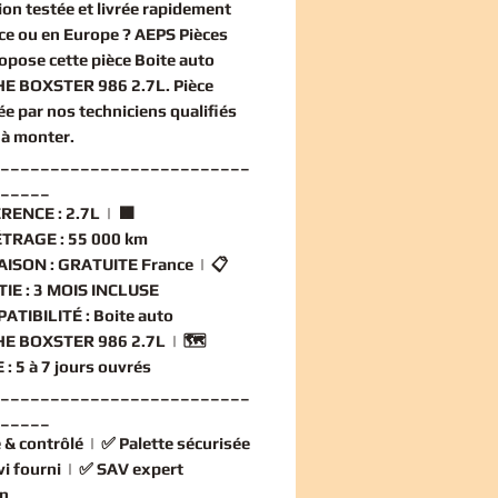
ion
testée et livrée rapidement
ce ou en Europe ? AEPS Pièces
opose cette
pièce Boite auto
E BOXSTER 986 2.7L
. Pièce
ée par nos techniciens qualifiés
 à monter.
_________________________
_____
RENCE :
2.7L | 🟧
TRAGE :
55 000 km
AISON :
GRATUITE France | 📋
IE :
3 MOIS INCLUSE
ATIBILITÉ :
Boite auto
E BOXSTER 986 2.7L | 🗺️
 :
5 à 7 jours ouvrés
_________________________
_____
 & contrôlé
| ✅
Palette sécurisée
vi fourni
| ✅
SAV expert
n