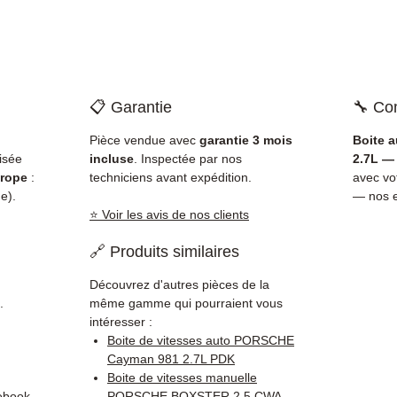
📋 Garantie
🔧 Com
Pièce vendue avec
garantie 3 mois
Boite 
isée
incluse
. Inspectée par nos
2.7L — 
rope
:
techniciens avant expédition.
avec v
e).
— nos e
⭐ Voir les avis de nos clients
🔗 Produits similaires
Découvrez d'autres pièces de la
.
même gamme qui pourraient vous
intéresser :
Boite de vitesses auto PORSCHE
Cayman 981 2.7L PDK
Boite de vitesses manuelle
ebook
PORSCHE BOXSTER 2.5 CWA