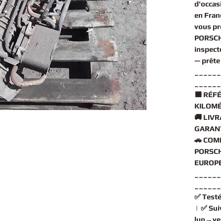
d'occas
en Fran
vous pr
PORSCH
inspect
— prête
______
______
🟧
RÉFÉ
KILOMÉ
🚚
LIVR
GARANT
🚗
COMP
PORSCH
EUROPE
______
______
✅
Testé
| ✅
Sui
lun→ve