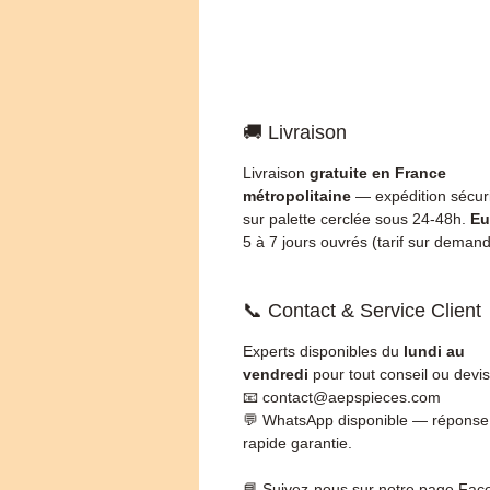
🚚 Livraison
Livraison
gratuite en France
métropolitaine
— expédition sécur
sur palette cerclée sous 24-48h.
Eu
5 à 7 jours ouvrés (tarif sur demand
📞 Contact & Service Client
Experts disponibles du
lundi au
vendredi
pour tout conseil ou devis
📧 contact@aepspieces.com
💬 WhatsApp disponible — réponse
rapide garantie.
📘 Suivez-nous sur notre page Fac