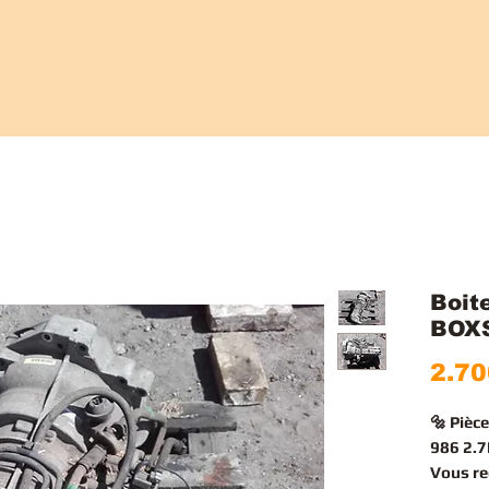
Boit
BOXS
2.70
🔩 Piè
986 2.7
Vous r