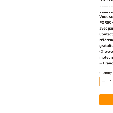
______
______
Vous s
PORSCH
avec gar
Contact
référen
gratuit
👉
www
moteurs
— Franc
Quantity