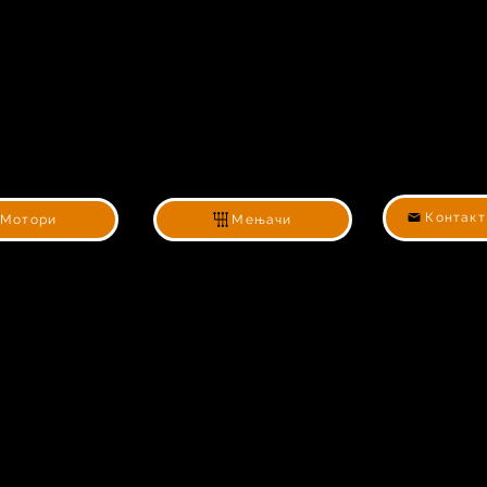
Контакт
Мотори
Мењачи