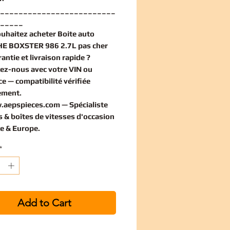
_________________________
_____
ouhaitez
acheter Boite auto
E BOXSTER 986 2.7L pas cher
antie et livraison rapide ?
ez-nous avec votre VIN ou
ce — compatibilité vérifiée
ement
.
.aepspieces.com
— Spécialiste
 & boîtes de vitesses d'occasion
e & Europe.
*
Add to Cart