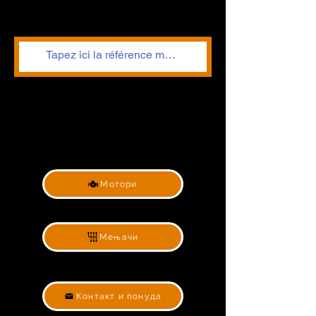
Мотори
Мењачи
Контакт и понуда