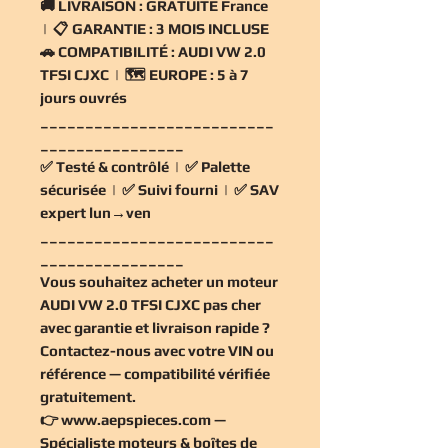
🚚
LIVRAISON :
GRATUITE France
| 📋
GARANTIE :
3 MOIS INCLUSE
🚗
COMPATIBILITÉ :
AUDI VW 2.0
TFSI CJXC | 🗺️
EUROPE :
5 à 7
jours ouvrés
__________________________
________________
✅
Testé & contrôlé
| ✅
Palette
sécurisée
| ✅
Suivi fourni
| ✅
SAV
expert lun→ven
__________________________
________________
Vous souhaitez
acheter un moteur
AUDI VW 2.0 TFSI CJXC pas cher
avec garantie et livraison rapide ?
Contactez-nous avec votre VIN ou
référence — compatibilité vérifiée
gratuitement
.
👉
www.aepspieces.com
—
Spécialiste moteurs & boîtes de