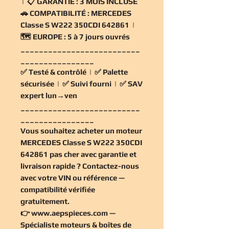
| 📋
GARANTIE :
3 MOIS INCLUSE
🚗
COMPATIBILITÉ :
MERCEDES
Classe S W222 350CDI 642861 |
🗺️
EUROPE :
5 à 7 jours ouvrés
__________________________
________________
✅
Testé & contrôlé
| ✅
Palette
sécurisée
| ✅
Suivi fourni
| ✅
SAV
expert lun→ven
__________________________
________________
Vous souhaitez
acheter un moteur
MERCEDES Classe S W222 350CDI
642861 pas cher
avec garantie et
livraison rapide ? Contactez-nous
avec votre VIN ou référence —
compatibilité vérifiée
gratuitement
.
👉
www.aepspieces.com
—
Spécialiste moteurs & boîtes de