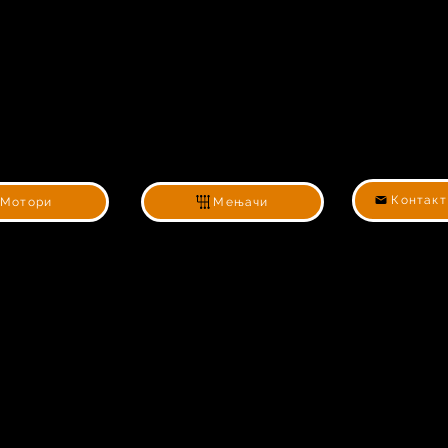
Контакт
Мотори
Мењачи