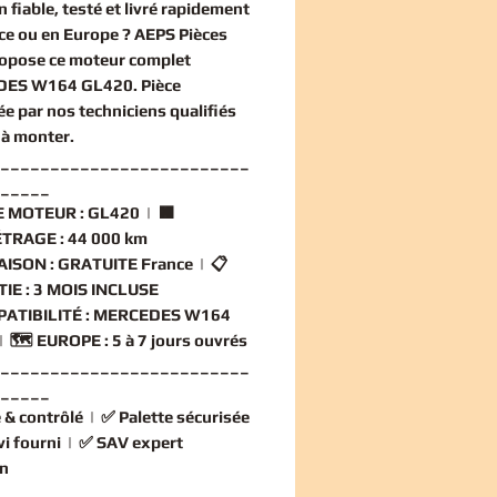
n
fiable, testé et livré rapidement
ce ou en Europe ? AEPS Pièces
ropose ce
moteur complet
DES W164 GL420
. Pièce
ée par nos techniciens qualifiés
 à monter.
_________________________
_____
 MOTEUR :
GL420 | 🟧
TRAGE :
44 000 km
AISON :
GRATUITE France | 📋
IE :
3 MOIS INCLUSE
ATIBILITÉ :
MERCEDES W164
| 🗺️
EUROPE :
5 à 7 jours ouvrés
_________________________
_____
 & contrôlé
| ✅
Palette sécurisée
vi fourni
| ✅
SAV expert
n
_________________________