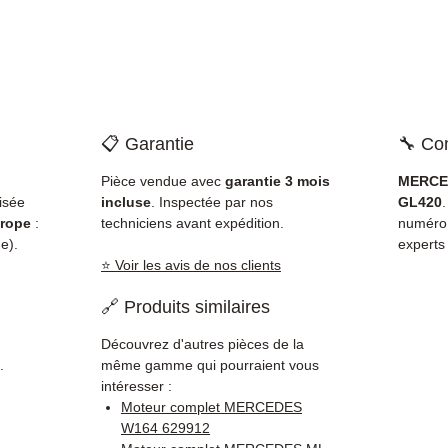
📋 Garantie
🔧 Com
Pièce vendue avec
garantie 3 mois
MERCED
isée
incluse
. Inspectée par nos
GL420
.
rope
:
techniciens avant expédition.
numéro
e).
experts
⭐ Voir les avis de nos clients
🔗 Produits similaires
Découvrez d'autres pièces de la
.
même gamme qui pourraient vous
intéresser :
Moteur complet MERCEDES
W164 629912