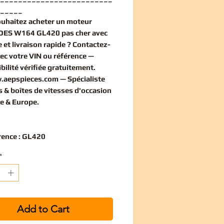
_____
ouhaitez
acheter un moteur
ES W164 GL420 pas cher
avec
 et livraison rapide ? Contactez-
ec votre VIN ou référence —
bilité vérifiée
gratuitement
.
.aepspieces.com
— Spécialiste
 & boîtes de vitesses d'occasion
e & Europe.
rence : GL420
*
Add to Cart