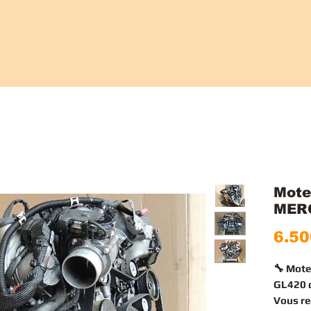
Mote
MER
6.50
🔧 Mot
GL420 d
Vous r