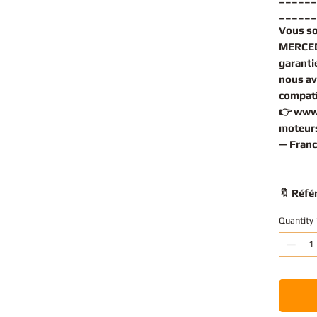
______
Vous s
MERCED
garantie
nous av
compati
👉
www
moteurs
— Franc
🔖 Réfé
Quantity