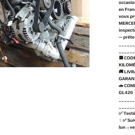
occasio
en Fran
vous p
MERCE
inspect
— prête
______
______
🟧
CODE
KILOMÉ
🚚
LIVR
GARANT
🚗
COMP
GL420 
______
______
✅
Testé
| ✅
Sui
lun→ve
______