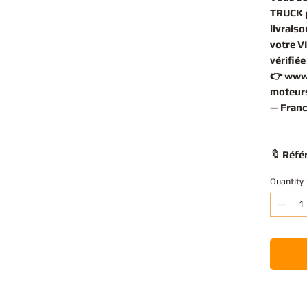
TRUCK 
livrais
votre V
vérifié
👉
www
moteurs
— Franc
🔖 Réfé
Quantity