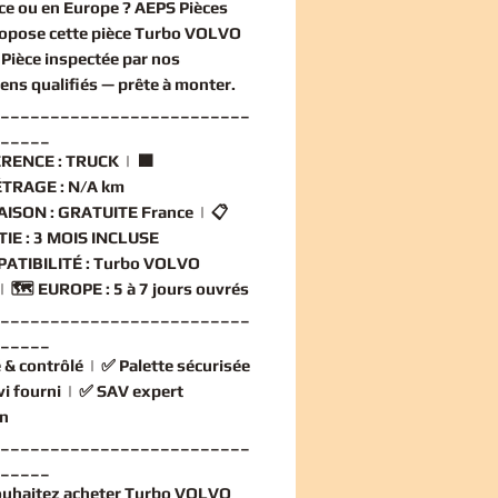
ce ou en Europe ? AEPS Pièces
opose cette
pièce Turbo VOLVO
. Pièce inspectée par nos
iens qualifiés — prête à monter.
_________________________
_____
RENCE :
TRUCK | 🟧
TRAGE :
N/A km
AISON :
GRATUITE France | 📋
IE :
3 MOIS INCLUSE
ATIBILITÉ :
Turbo VOLVO
| 🗺️
EUROPE :
5 à 7 jours ouvrés
_________________________
_____
 & contrôlé
| ✅
Palette sécurisée
vi fourni
| ✅
SAV expert
n
_________________________
_____
ouhaitez
acheter Turbo VOLVO