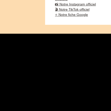
📸 Notre Instagram officiel
🎬 Notre TikTok officiel
⭐ Notre fiche Google