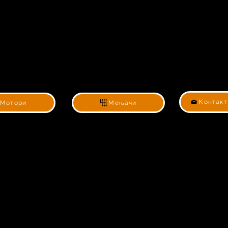
Контакт
Мотори
Мењачи