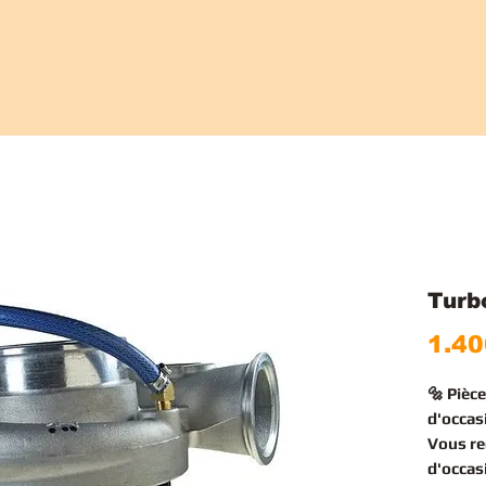
Tur
1.40
🔩 Piè
d'occas
Vous r
d'occas