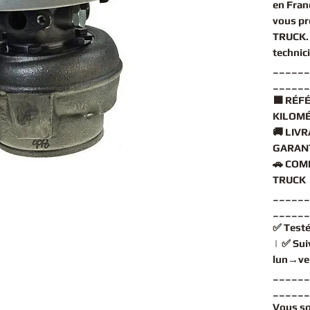
en Fran
vous pr
TRUCK
technic
______
______
🟧
RÉFÉ
KILOMÉ
🚚
LIVR
GARANT
🚗
COMP
TRUCK 
______
______
✅
Testé
| ✅
Sui
lun→ve
______
______
Vous s