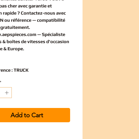
pas cher
avec garantie et
on rapide ? Contactez-nous avec
IN ou référence — compatibilité
e
gratuitement
.
.aepspieces.com
— Spécialiste
 & boîtes de vitesses d'occasion
e & Europe.
rence : TRUCK
*
Add to Cart