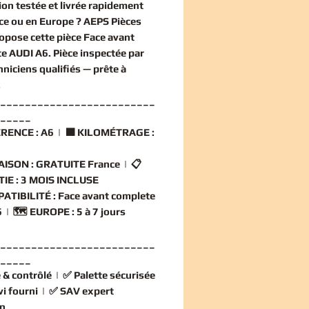
ion
testée et livrée rapidement
ce ou en Europe ? AEPS Pièces
opose cette
pièce Face avant
te AUDI A6
. Pièce inspectée par
hniciens qualifiés — prête à
.
_________________________
_____
RENCE :
A6 | 🟧
KILOMÉTRAGE :
AISON :
GRATUITE France | 📋
IE :
3 MOIS INCLUSE
ATIBILITÉ :
Face avant complete
 | 🗺️
EUROPE :
5 à 7 jours
_________________________
_____
 & contrôlé
| ✅
Palette sécurisée
vi fourni
| ✅
SAV expert
n