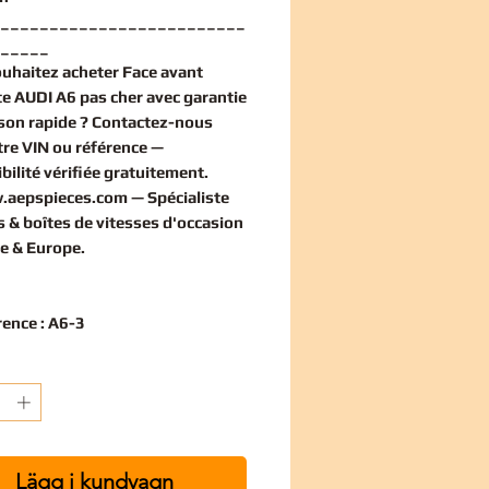
_________________________
_____
ouhaitez
acheter Face avant
e AUDI A6 pas cher
avec garantie
aison rapide ? Contactez-nous
tre VIN ou référence —
bilité vérifiée
gratuitement
.
.aepspieces.com
— Spécialiste
 & boîtes de vitesses d'occasion
e & Europe.
rence : A6-3
Lägg i kundvagn