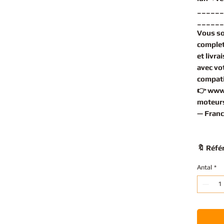
______
______
Vous s
complet
et livr
avec vo
compati
👉
www
moteurs
— Franc
🔖 Réfé
Antal
*