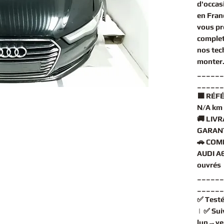
d'occas
en Fran
vous pr
comple
nos tec
monter
______
______
🟧
RÉFÉ
N/A km
🚚
LIVR
GARANT
🚗
COMP
AUDI A6
ouvrés
______
______
✅
Testé
| ✅
Sui
lun→ve