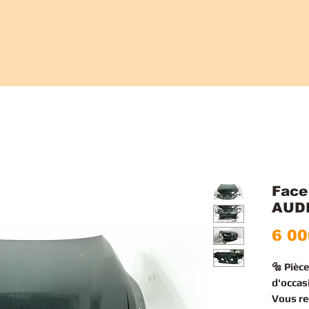
Face
AUDI
6 00
🔩 Pièc
d'occas
Vous r